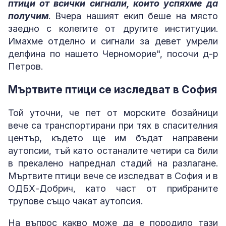
птици от всички сигнали, които успяхме да
получим
. Вчера нашият екип беше на място
заедно с колегите от другите институции.
Имахме отделно и сигнали за девет умрели
делфина по нашето Черноморие", посочи д-р
Петров.
Мъртвите птици се изследват в София
Той уточни, че пет от морските бозайници
вече са транспортирани при тях в спасителния
център, където ще им бъдат направени
аутопсии, тъй като останалите четири са били
в прекалено напреднал стадий на разлагане.
Мъртвите птици вече се изследват в София и в
ОДБХ-Добрич, като част от прибраните
трупове също чакат аутопсия.
На въпрос какво може да е породило тази