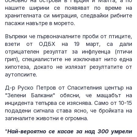
основно на острови в Гърция и Малта, а по
нашите ширини се появяват по време на
хранителната си миграция, следвайки рибните
пасажи навътре в морето.
Въпреки че първоначалните проби от птиците,
взети от ОДБХ на 19 март, са дали
отрицателен резултат за инфлуенца (птичи
грип), специалистите не изключват нито една
хипотеза, докато не излязат резултатите от
аутопсиите.
Д-р Руско Петров от Спасителния център на
"Зелени Балкани" обясни, че мащабът на
инцидента тепърва се изяснява. Само от 10-15
подадени сигнала става ясно, че бройката на
загиналите животни е огромна.
"
Най-вероятно се касае за над 300 умрели