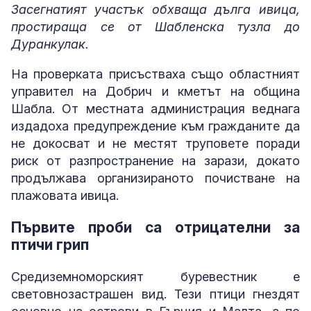
Засегнатият участък обхваща дълга ивица,
простираща се от Шабленска тузла до
Дуранкулак.
На проверката присъстваха също областният
управител на Добрич и кметът на община
Шабла. От местната администрация веднага
издадоха предупреждение към гражданите да
не докосват и не местят труповете поради
риск от разпространение на зарази, докато
продължава организираното почистване на
плажовата ивица.
Първите проби са отрицателни за
птичи грип
Средиземноморският буревестник е
световнозастрашен вид. Тези птици гнездят