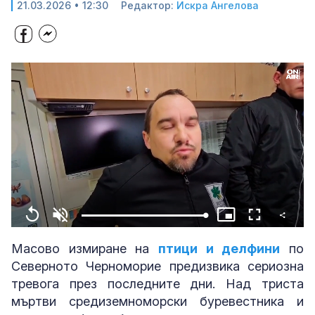
21.03.2026 • 12:30
Редактор:
Искра Ангелова
Share
Loaded
:
Replay
Unmute
Picture-
Fullscreen
100.00%
in-
Picture
Масово измиране на
птици и делфини
по
Северното Черноморие предизвика сериозна
тревога през последните дни. Над триста
мъртви средиземноморски буревестника и