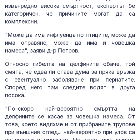
извънредно висока смъртност, експертът бе
категоричен, че причините могат да са
комплексни.
"Може да има инфлуенца по птиците, може да
има отравяне, може да има и човешка
намеса", заяви д-р Петров.
Относно гибелта на делфините обаче, той
смята, че едва ли става дума за пряка връзка
с евентуално заболяване при пернатите.
Според него там следите водят в друга
посока.
"По-скоро най-вероятно смъртта на
делфините се касае за човешка намеса. От
това, което видяхме и от прибраните трупове
при външния оглед... най-вероятно при улов са
се оплели в мрежите. Но това, пак казвам,