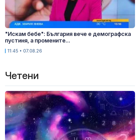
"Искам бебе": България вече е демографска
пустиня, а промените...
11:45 • 07.08.26
Четени