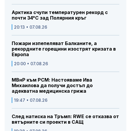
Арктика счупи температурен рекорд с
почти 34°C зад Полярния кръг
20:13 • 07.08.26
Пожари изпепеляват Балканите, а
рекордните горещини изострят кризата в
Европа
20:00 • 07.08.26
МВнР към РСМ: Настояваме Ива
Михаилова да получи достъп до
адекватна медицинска грижа
19:47 • 07.08.26
След натиска на Тръмп: RWE се отказва от
вятърните си проекти в САЩ