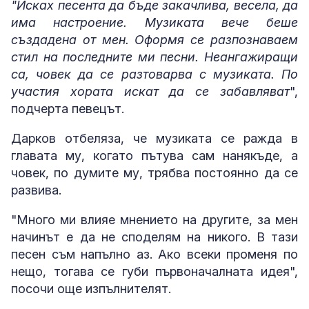
"Исках песента да бъде закачлива, весела, да
има настроение. Музиката вече беше
създадена от мен. Оформя се разпознаваем
стил на последните ми песни. Неангажиращи
са, човек да се разтоварва с музиката. По
участия хората искат да се забавляват
",
подчерта певецът.
Дарков отбеляза, че музиката се ражда в
главата му, когато пътува сам нанякъде, а
човек, по думите му, трябва постоянно да се
развива.
"Много ми влияе мнението на другите, за мен
начинът е да не споделям на никого. В тази
песен съм напълно аз. Ако всеки променя по
нещо, тогава се губи първоначалната идея",
посочи още изпълнителят.