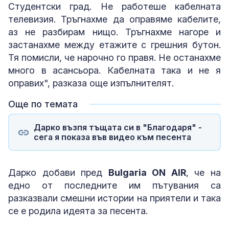
Студентски град. Не работеше кабелната
телевизия. Тръгнахме да оправяме кабелите,
аз не разбирам нищо. Тръгнахме нагоре и
застанахме между етажите с грешния бутон.
Тя помисли, че нарочно го правя. Не останахме
много в асансьора. Кабелната така и не я
оправих", разказа още изпълнителят.
Още по темата
Дарко възпя тъщата си в "Благодаря" -
сега я показа във видео към песента
Дарко добави пред
Bulgaria ON AIR
, че на
едно от последните им пътувания са
разказвали смешни истории на приятели и така
се е родила идеята за песента.