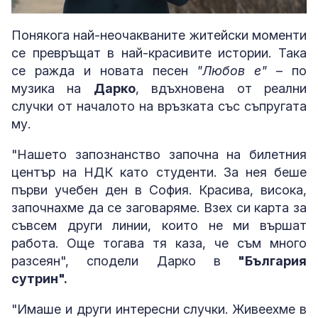
Loaded
:
Unmute
7.53%
Понякога най-неочакваните житейски моменти
се превръщат в най-красивите истории. Така
се ражда и новата песен
"Любов е"
– по
музика на
Дарко
, вдъхновена от реални
случки от началото на връзката със съпругата
му.
"Нашето запознанство започна на билетния
център на НДК като студенти. За нея беше
първи учебен ден в София. Красива, висока,
започнахме да се заговаряме. Взех си карта за
съвсем други линии, които не ми вършат
работа. Още тогава тя каза, че съм много
разсеян", сподели Дарко в
"България
сутрин".
"Имаше и други интересни случки. Живеехме в