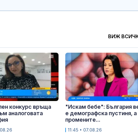
ВИЖ ВСИЧ
лен конкурс връща
"Искам бебе": България в
ъм аналоговата
е демографска пустиня, а
фия
промените...
.08.26
11:45 • 07.08.26