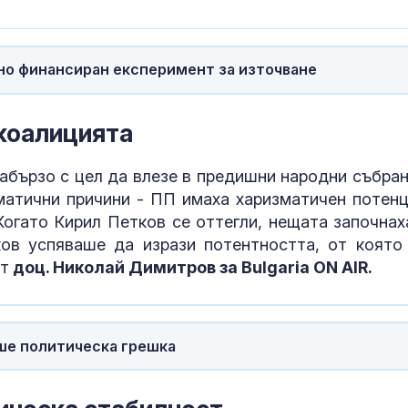
доброто нещо
ми се случи
Чуждестранни
вно финансиран експеримент за източване
от 72 държав
помагат на Ук
попълва реди
 коалицията
Близо 34°C и
набързо с цел да влезе в предишни народни събран
зад Полярния
гматични причини - ПП имаха харизматичен потенц
Когато Кирил Петков се оттегли, нещата започнах
ков успяваше да изрази потентността, от която
ът
доц. Николай Димитров за Bulgaria ON AIR.
еше политическа грешка