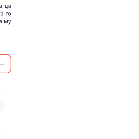
а да
а го
а му
→