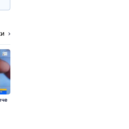
КИ
ече