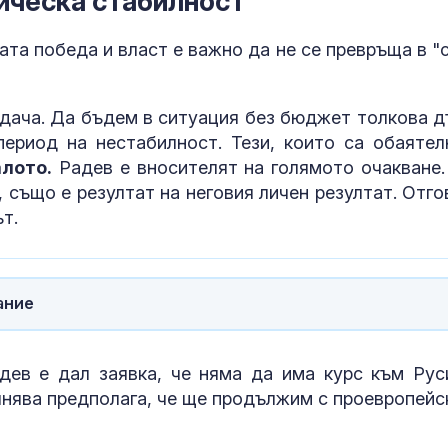
ическа стабилност
ата победа и власт е важно да не се превръща в "
дача. Да бъдем в ситуация без бюджет толкова д
период на нестабилност. Тези, които са обаятел
алото.
Радев е вносителят на голямото очакване.
 също е резултат на неговия личен резултат. Отго
ът.
ание
ев е дал заявка, че няма да има курс към Рус
ълнява предполага, че ще продължим с проевропейс