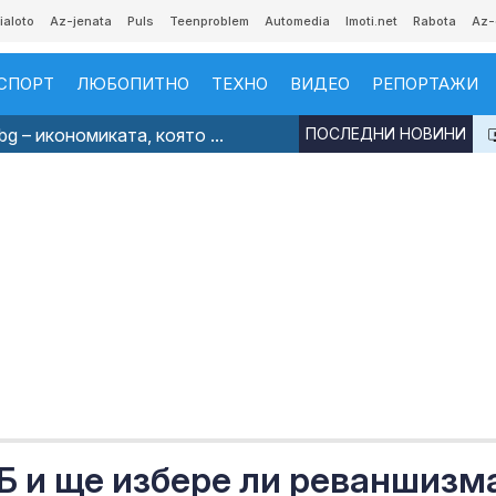
ialoto
Az-jenata
Puls
Teenproblem
Automedia
Imoti.net
Rabota
Az-
СПОРТ
ЛЮБОПИТНО
ТЕХНО
ВИДЕО
РЕПОРТАЖИ
g – икономиката, която ...
ПОСЛЕДНИ НОВИНИ
Б и ще избере ли реваншизм