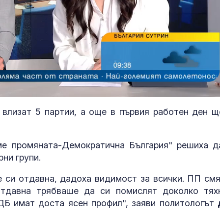
 влизат 5 партии, а още в първия работен ден щ
е промяната-Демократична България" решиха д
Администраци
рни групи.
Тръмп разсек
нови докумен
е си отдавна, дадоха видимост за всички. ПП смя
НЛО
тдавна трябваше да си помислят доколко тях
ДБ имат доста ясен профил", заяви политологът
Антонио Банд
Инфарктът е 