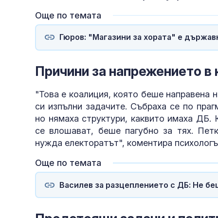
Още по темата
Гюров: "Магазини за хората" е държа
Причини за напрежението в
"Това е коалиция, която беше направена 
си изпълни задачите. Събраха се по пра
но нямаха структури, каквито имаха ДБ. 
се влошават, беше пагубно за тях. Пет
нужда електоратът", коментира психолог
Още по темата
Василев за разцеплението с ДБ: Не б