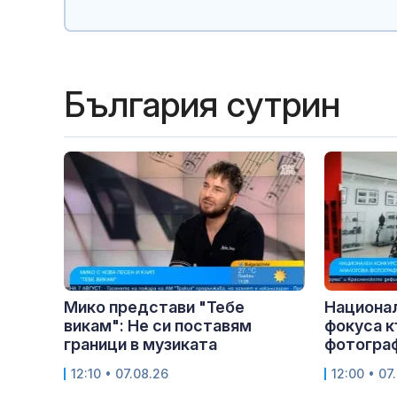
България сутрин
Мико представи "Тебе
Национа
викам": Не си поставям
фокуса к
граници в музиката
фотогра
12:10 • 07.08.26
12:00 • 07