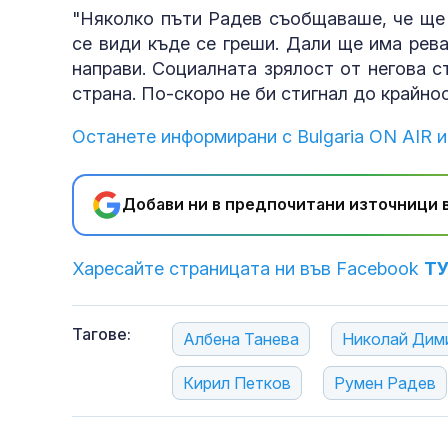
"Няколко пъти Радев съобщаваше, че ще 
се види къде се греши. Дали ще има рев
направи. Социалната зрялост от негова с
страна. По-скоро не би стигнал до крайнос
Останете информирани с Bulgaria ON AIR и
Добави ни в предпочитани източници в
Харесайте страницата ни във Facebook
Т
Тагове:
Албена Танева
Николай Дим
Кирил Петков
Румен Радев