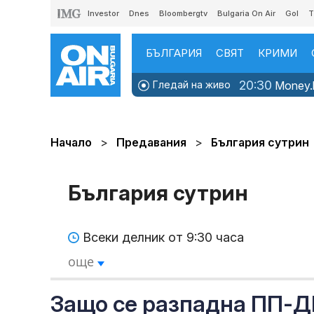
Investor
Dnes
Bloombergtv
Bulgaria On Air
Gol
T
БЪЛГАРИЯ
СВЯТ
КРИМИ
20:30
Гледай на живо
Money.b
Начало
Предавания
България сутрин
България сутрин
Всеки делник от 9:30 часа
още
Защо се разпадна ПП-Д