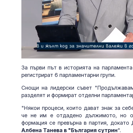
Loaded
:
Unmute
6.60%
За първи път в историята на парламента
регистрират 6 парламентарни групи.
Снощи на лидерски съвет "Продължавам
разделят и формират отделни парламента
"Някои процеси, които дават знак за себ
че не им е отдадено дължимото, но о
формация се превърна в партия, докато 
Албена Танева в "България сутрин
".