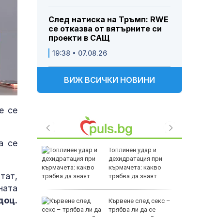
След натиска на Тръмп: RWE
се отказва от вятърните си
проекти в САЩ
19:38 • 07.08.26
ВИЖ ВСИЧКИ НОВИНИ
е се
а се
ята на
Топлинен удар и
рети
дехидратация при
ти за
кърмачета: какво
тат,
трябва да знаят
родителите
ната
доц.
ерас:
Кървене след секс –
най-
трябва ли да се