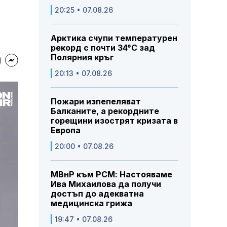
20:25 • 07.08.26
Арктика счупи температурен
рекорд с почти 34°C зад
Полярния кръг
20:13 • 07.08.26
Пожари изпепеляват
Балканите, а рекордните
горещини изострят кризата в
Европа
20:00 • 07.08.26
МВнР към РСМ: Настояваме
Ива Михаилова да получи
достъп до адекватна
медицинска грижа
19:47 • 07.08.26