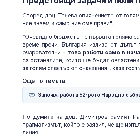
Предстоящи задачи и полит
Според доц. Танева опиянението от голям
ние знаем и само ние сме прави".
"Очевидно бюджетът е първата голяма за
време пречи. България излиза от дълъг 
очарователни -
това работи само в нач
са останалите, които ще бъдат овластени,
за голям спектър от очаквания", каза гост
Още по темата
Започва работа 52-рото Народно събр
По думите на доц. Димитров самият Рад
прагматизмът, който е заявил, че ще изп
линия.