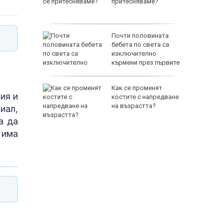
, което
притесняваме?
 бойци
Почти половината
и
бебета по света са
райна да
изключително
ците си
кърмени през първите
шест месеца
змериха
Как се променят
ия и
 кръг
костите с напредване
на възрастта?
иал,
а да
 има