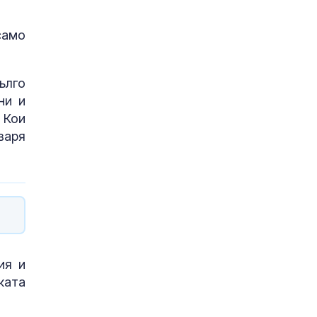
само
ълго
ни и
 Кои
варя
ия и
ката