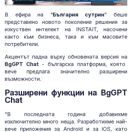
Loaded
:
Unmute
4.43%
В ефира на "
България сутрин
" беше
представено новото поколение решения за
изкуствен интелект на INSTAIT, насочени
както към бизнеса, така и към масовите
потребители.
Акцентът падна върху обновената версия на
BgGPT Chat
- българска платформа, която
вече предлага значително разширени
възможности.
Разширени функции на BgGPT
Chat
"В последната година добавихме
изключително много неща. Разработихме най-
вече приложения за Android и за iOS, като