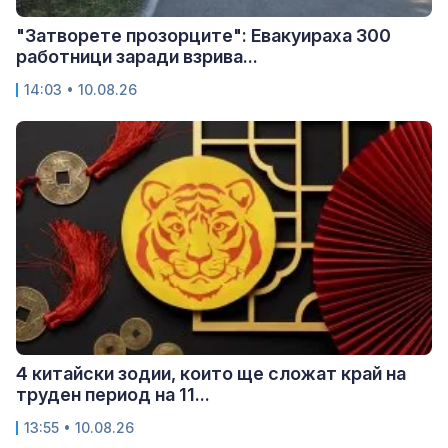
"Затворете прозорците": Евакуираха 300
работници заради взрива...
14:03 • 10.08.26
4 китайски зодии, които ще сложат край на
труден период на 11...
13:55 • 10.08.26