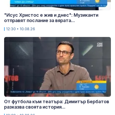
"Исус Христос е жив и днес": Музиканти
отправят послание за вярата...
12:30 • 10.08.26
От футбола към театъра: Димитър Бербатов
разказва своята история...