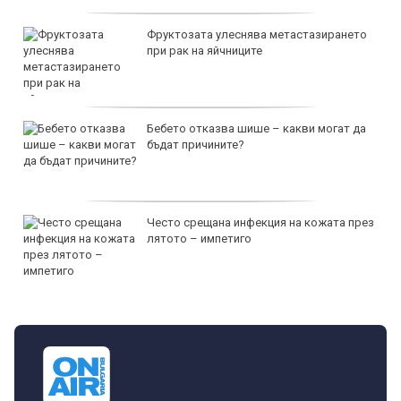
Фруктозата улеснява метастазирането
при рак на яйчниците
Бебето отказва шише – какви могат да
бъдат причините?
Често срещана инфекция на кожата през
лятото – импетиго