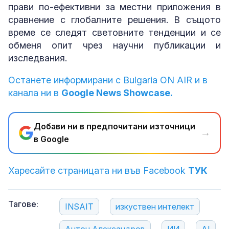
прави по-ефективни за местни приложения в
сравнение с глобалните решения. В същото
време се следят световните тенденции и се
обменя опит чрез научни публикации и
изследвания.
Останете информирани с Bulgaria ON AIR и в
канала ни в
Google News Showcase.
Добави ни в предпочитани източници
→
в Google
Харесайте страницата ни във Facebook
ТУК
Тагове:
INSAIT
изкуствен интелект
Антон Александров
ИИ
AI