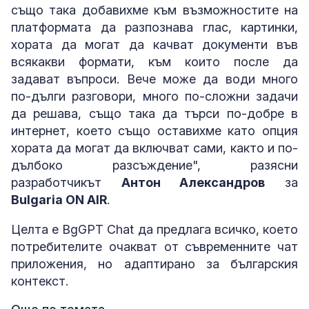
също така добавихме към възможностите на
платформата да разпознава глас, картинки,
хората да могат да качват документи във
всякакви формати, към които после да
задават въпроси. Вече може да води много
по-дълги разговори, много по-сложни задачи
да решава, също така да търси по-добре в
интернет, което също оставихме като опция
хората да могат да включват сами, както и по-
дълбоко разсъждение", разясни
разработчикът
Антон Александров
за
Bulgaria ON AIR
.
Целта е BgGPT Chat да предлага всичко, което
потребителите очакват от съвременните чат
приложения, но адаптирано за българския
контекст.