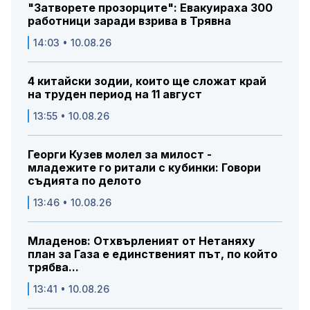
"Затворете прозорците": Евакуираха 300
работници заради взрива в Трявна
14:03 • 10.08.26
4 китайски зодии, които ще сложат край
на труден период на 11 август
13:55 • 10.08.26
Георги Кузев молел за милост -
младежите го ритали с кубинки: Говори
съдията по делото
13:46 • 10.08.26
Младенов: Отхвърленият от Нетаняху
план за Газа е единственият път, по който
трябва...
13:41 • 10.08.26