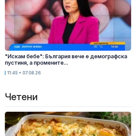
"Искам бебе": България вече е демографска
пустиня, а промените...
11:45 • 07.08.26
Четени