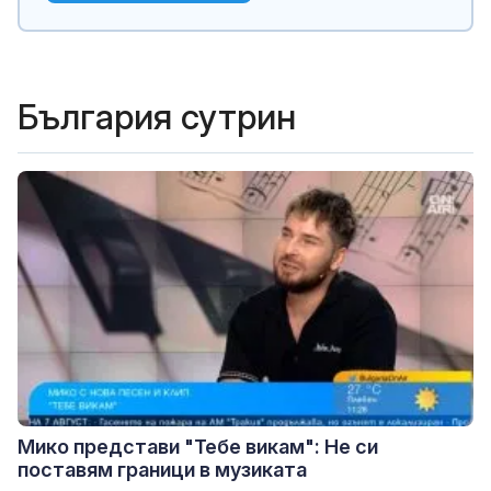
България сутрин
Мико представи "Тебе викам": Не си
поставям граници в музиката