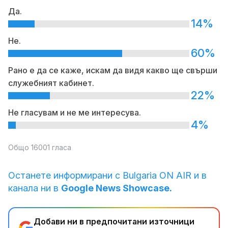
Да.
14%
Не.
60%
Рано е да се каже, искам да видя какво ще свърши
служебният кабинет.
22%
Не гласувам и не ме интересува.
4%
Общо 16001 гласа
Останете информирани с Bulgaria ON AIR и в
канала ни в
Google News Showcase.
Добави ни в предпочитани източници
→