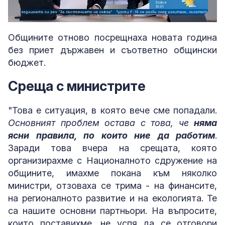
Loaded
:
Unmute
2.39%
Общините отново посрещнаха новата година
без приет държавен и съответно общински
бюджет.
Среща с министрите
"Това е ситуация, в която вече сме попадали.
Основният проблем остава с това, че
няма
ясни правила, по които ние да работим
.
Заради това вчера на срещата, която
организирахме с Националното сдружение на
общините, имахме покана към няколко
министри, отзоваха се трима - на финансите,
на регионалното развитие и на екологията. Те
са нашите основни партньори. На въпросите,
които поставихме, не успя да се отговори