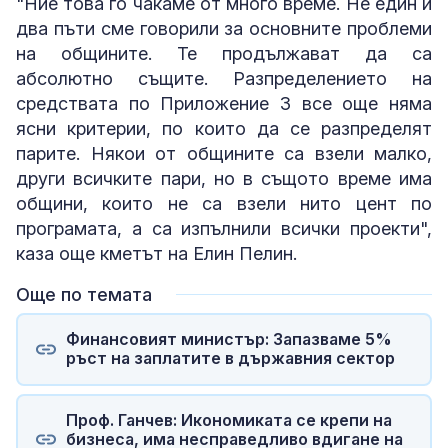
"Ние това го чакаме от много време. Не един и
два пъти сме говорили за основните проблеми
на общините. Те продължават да са
абсолютно същите. Разпределението на
средствата по Приложение 3 все още няма
ясни критерии, по които да се разпределят
парите. Някои от общините са взели малко,
други всичките пари, но в същото време има
общини, които не са взели нито цент по
програмата, а са изпълнили всички проекти",
каза още кметът на Елин Пелин.
Още по темата
Финансовият министър: Запазваме 5%
ръст на заплатите в държавния сектор
Проф. Ганчев: Икономиката се крепи на
бизнеса, има несправедливо вдигане на