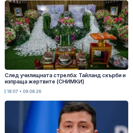
След училищната стрелба: Тайланд скърби и
изпраща жертвите (СНИМКИ)
18:07 • 09.08.26