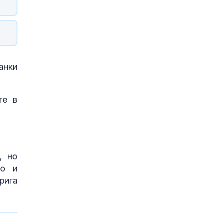
анки
те в
, но
ко и
рига