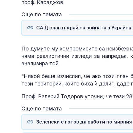
проф. Караджов.
Още по темата
САЩ слагат край на войната в Украйна 
По думите му компромисите са неизбежна 
няма реалистични изгледи за напредък, 
анализира той.
"Някой беше изчислил, че ако този план 
тези територии, които биха ѝ дали", даде
Проф. Валерий Тодоров уточни, че тези 28
Още по темата
Зеленски е готов да работи по мирния