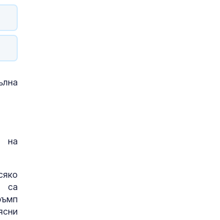
ълна
а на
сяко
а са
ръмп
ясни