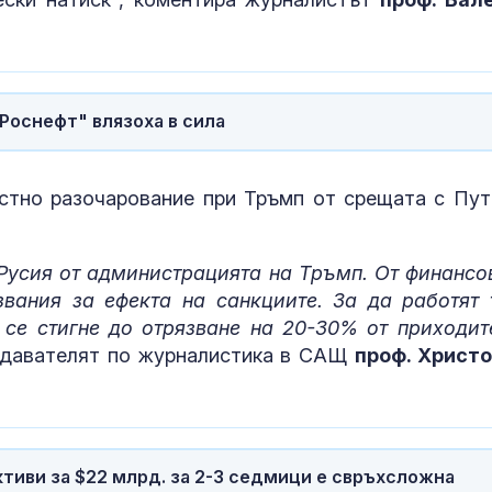
тревожност 
депресия
Ретроградния
ще направи ж
по-лесен за 5
Роснефт" влязоха в сила
Бракът се от
стно разочарование при Тръмп от срещата с Пут
доста добре 
Суифт
Русия от администрацията на Тръмп. От финансо
вания за ефекта на санкциите. За да работят 
 се стигне до отрязване на 20-30% от приходит
подавателят по журналистика в САЩ
проф. Христ
тиви за $22 млрд. за 2-3 седмици е свръхсложна