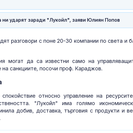
а ни ударят заради "Лукойл", заяви Юлиян Попов
одят разговори с поне 20-30 компании по света и б
ия могат да са известни само на управляващи
 на санкциите, посочи проф. Караджов.
а
спокойствие относно управление на ресурсите
твеността. "Лукойл" има голямо икономичес
инила добив, доставка, търговия с продукти и ве
.