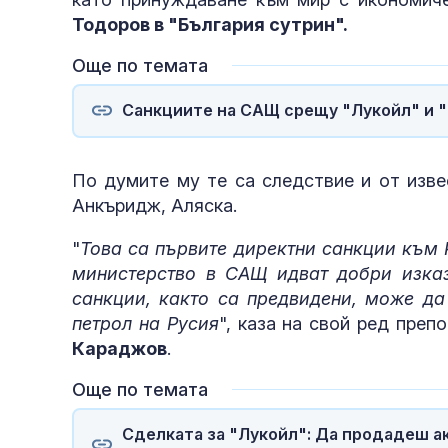
Тодоров в "България сутрин".
Още по темата
Санкциите на САЩ срещу "Лукойл" и "
По думите му те са следствие и от изве
Анкъридж, Аляска.
"
Това са първите директни санкции към 
министерство в САЩ идват добри изказ
санкции, както са предвидени, може да
петрол на Русия
", каза на свой ред пре
Караджов
.
Още по темата
Сделката за "Лукойл": Да продадеш ак