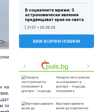
В социалните мрежи: 3
астрономически явления
предвещават края на света
21:57 • 05.08.26
ВИЖ ВСИЧКИ НОВИНИ
олни
лиардите
Лазерна литотрипсия
жеха да
на конкремент в
и на
райна в
уретера – подходи,
показания и
вие.
противопоказания
ъдат
на децата
Мултивитамините
м ги
дскаже
може да подпомогне
ерий