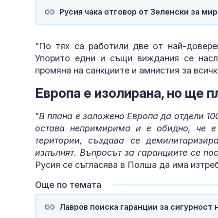
Русия чака отговор от Зеленски за ми
"По тях са работили две от най-довере
Упорито едни и същи виждания се насл
промяна на санкциите и амнистия за всички
Европа е изолирана, но ще 
"
В плана е заложено Европа да отдели 10
остава непримирима и е обидно, че е
територии, създава се демилитаризир
изпълнят. Въпросът за гаранциите се по
Русия се съгласява в Полша да има изтре
Още по темата
Лавров поиска гаранции за сигурност н