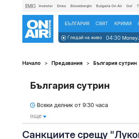
Investor
Dnes
Bloombergtv
Bulgaria On Air
Gol
T
БЪЛГАРИЯ
СВЯТ
КРИМИ
04:30
Гледай на живо
Money.b
Начало
Предавания
България сутрин
България сутрин
Всеки делник от 9:30 часа
още
Санкциите срещу "Лукой