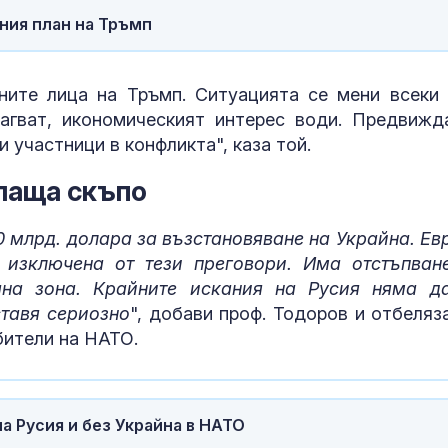
рния план на Тръмп
ните лица на Тръмп. Ситуацията се мени всеки 
агват, икономическият интерес води. Предвижд
 участници в конфликта", каза той.
плаща скъпо
0 млрд. долара за възстановяване на Украйна. Ев
 изключена от тези преговори. Има отстъпван
ана зона. Крайните искания на Русия няма д
ставя сериозно
", добави проф. Тодоров и отбеляза
бители на НАТО.
а Русия и без Украйна в НАТО