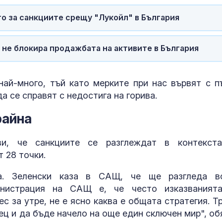
 за санкциите срещу "Лукойл" в България
 не блокира продажбата на активите в България
най-много, тъй като мерките при нас вървят с п
 се справят с недостига на горива.
райна
ви, че санкциите се разглеждат в контекст
т 28 точки.
ва. Зеленски каза в САЩ, че ще разгледа в
нистрация на САЩ е, че често изказваният
с за утре, не е ясно каква е общата стратегия. Т
ец и да бъде начело на още един сключен мир", об