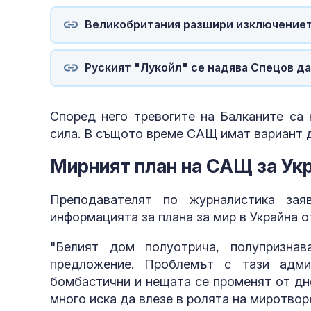
Великобритания разшири изключението
Руският "Лукойл" се надява Спецов да
Според него тревогите на Балканите са 
сила. В същото време САЩ имат вариант да
Мирният план на САЩ за Ук
Преподавателят по журналистика зая
информацията за плана за мир в Украйна о
"Белият дом полуотрича, полупризна
предложение. Проблемът с тази адми
бомбастични и нещата се променят от дне
много иска да влезе в ролята на миротвор