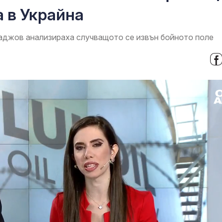
 в Украйна
аджов анализираха случващото се извън бойното поле