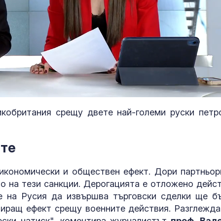
кобритания срещу двете най-големи руски петр
ите
Захарова: Ми
на Запада мо
икономически и обществен ефект. Дори партньор
превърнат Ук
Дубай
 на тези санкции. Дерогацията е отложено дейст
е на Русия да извършва търговски сделки ще б
Учени: Речта 
зпиращ ефект срещу военните действия. Разглежда
може да пре
ски натиск", коментира журналистът
проф. Вал