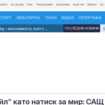
ialoto
Az-jenata
Puls
Teenproblem
Automedia
Imoti.net
Rabota
Az-
СПОРТ
ЛЮБОПИТНО
ТЕХНО
ВИДЕО
РЕПОРТАЖИ
g – икономиката, която ...
ПОСЛЕДНИ НОВИНИ
л" като натиск за мир: САЩ