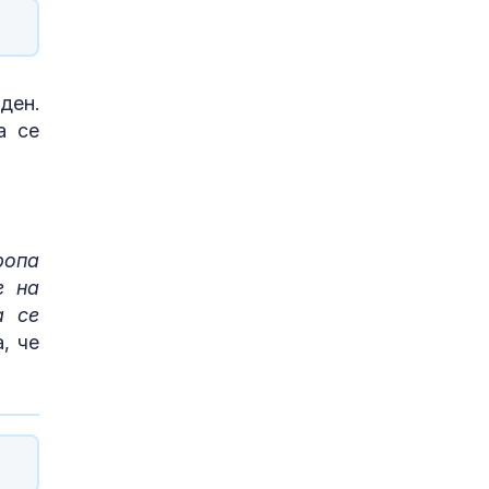
ден.
а се
ропа
е на
а се
, че