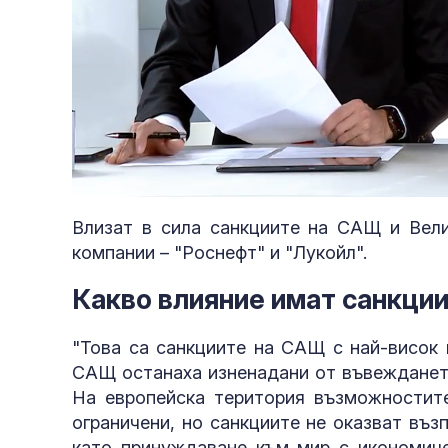
Loaded
:
Unmute
3.25%
Влизат в сила санкциите на САЩ и Вели
компании – "Роснефт" и "Лукойл".
Какво влияние имат санкци
"Това са санкциите на САЩ с най-висок 
САЩ останаха изненадани от въвеждането
На европейска територия възможностит
ограничени, но санкциите не оказват въ
като принуждаване към мир с икономиче