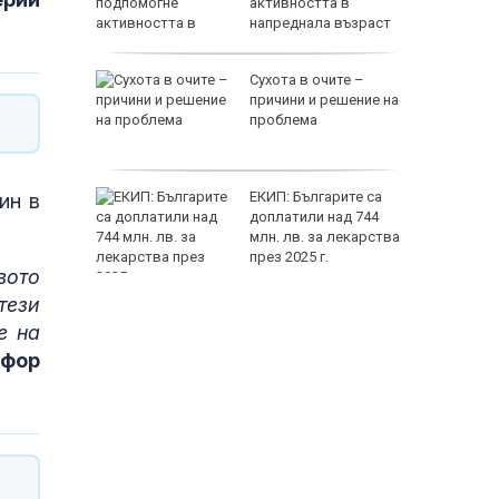
и
активността в
напреднала възраст
т Хирон
Сухота в очите –
ивотът
причини и решение на
 зодии
проблема
разява
ЕКИП: Българите са
ин в
на Тейлър
доплатили над 744
млн. лв. за лекарства
през 2025 г.
вото
тези
е на
офор