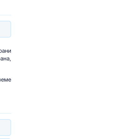
рани
ана,
земе