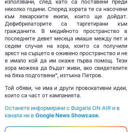
използвани, след като са поставени преди
няколко години. Според хората те са насочени
към лекарските екипи, които ще дойдат.
Дефибрилаторите са таргетирани към
гражданите. В медийното пространство в
последните девет месеца имаше между пет и
седем случая на хора, които са получили
арест на сърцето в оживено пространство и не
е имало кой да им окаже първа помощ. Тези
хора можеха да бъдат живи, ако свидетелите
на бяха подготвени", изтъкна Петров.
Той обяви, че има и други провокативни идеи,
които са част от кампанията.
Останете информирани с Bulgaria ON AIR и в
канала ни в
Google News Showcase.