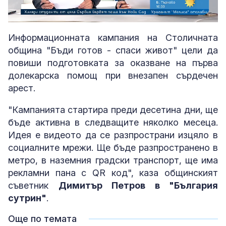
Loaded
:
Unmute
8.25%
Информационната кампания на Столичната
община "Бъди готов - спаси живот" цели да
повиши подготовката за оказване на първа
долекарска помощ при внезапен сърдечен
арест.
"Кампанията стартира преди десетина дни, ще
бъде активна в следващите няколко месеца.
Идея е видеото да се разпространи изцяло в
социалните мрежи. Ще бъде разпространено в
метро, в наземния градски транспорт, ще има
рекламни пана с QR код", каза общинският
съветник
Димитър Петров в "България
сутрин"
.
Още по темата