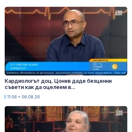
Кардиологът доц. Цонев даде безценни
съвети как да оцелеем в...
11:58 • 06.08.26