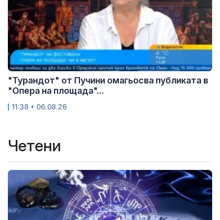
"Турандот" от Пучини омагьосва публиката в
"Опера на площада"...
11:38 • 06.08.26
Четени