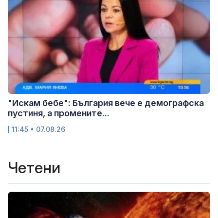
"Искам бебе": България вече е демографска
пустиня, а промените...
11:45 • 07.08.26
Четени