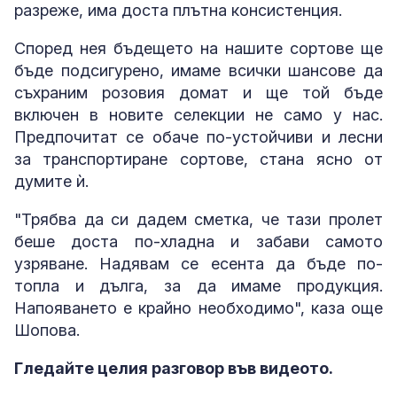
разреже, има доста плътна консистенция.
Според нея бъдещето на нашите сортове ще
бъде подсигурено, имаме всички шансове да
съхраним розовия домат и ще той бъде
включен в новите селекции не само у нас.
Предпочитат се обаче по-устойчиви и лесни
за транспортиране сортове, стана ясно от
думите ѝ.
"Трябва да си дадем сметка, че тази пролет
беше доста по-хладна и забави самото
узряване. Надявам се есента да бъде по-
топла и дълга, за да имаме продукция.
Напояването е крайно необходимо", каза още
Шопова.
Гледайте целия разговор във видеото.