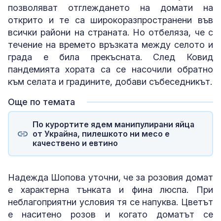
позволяват отглеждането на домати на
открито и те са широкоразпространени във
всички райони на страната. Но отбеляза, че с
течение на времето връзката между селото и
града е била прекъсната. След Ковид
пандемията хората са се насочили обратно
към селата и градините, добави събеседникът.
Още по темата
По курортите ядем манипулирани яйца
от Украйна, пилешкото ни месо е
качествено и евтино
Надежда Шопова уточни, че за розовия домат
е характерна тънката и фина люспа. При
неблагоприятни условия тя се напуква. Цветът
е наситено розов и когато доматът се