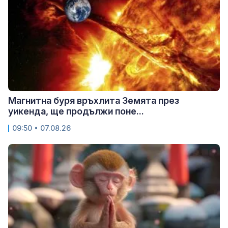
Магнитна буря връхлита Земята през
уикенда, ще продължи поне...
09:50 • 07.08.26