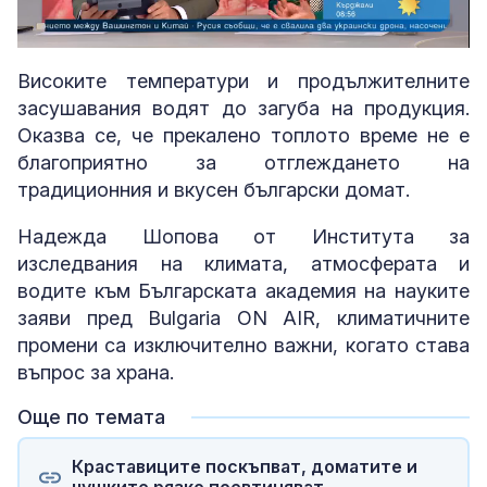
Loaded
:
Unmute
10.36%
Високите температури и продължителните
засушавания водят до загуба на продукция.
Оказва се, че прекалено топлото време не е
благоприятно за отглеждането на
традиционния и вкусен български домат.
Надежда Шопова от Института за
изследвания на климата, атмосферата и
водите към Българската академия на науките
заяви пред Bulgaria ON AIR, климатичните
промени са изключително важни, когато става
въпрос за храна.
Още по темата
Краставиците поскъпват, доматите и
чушките рязко поевтиняват