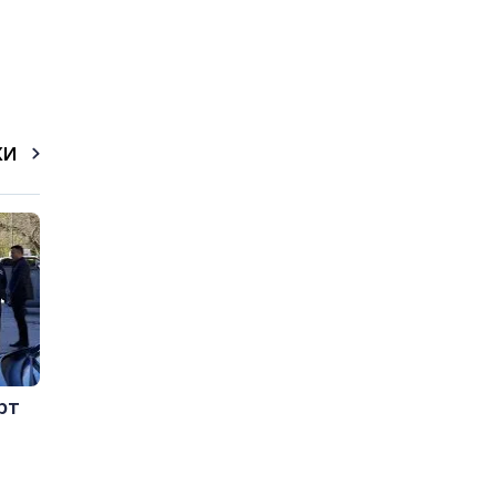
КИ
рт