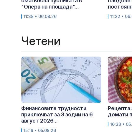
омагьосва публиката в
плодове 
"Опера на площада"...
постоянна
11:38 • 06.08.26
11:22 • 06
Четени
Финансовите трудности
Рецепта 
приключват за 3 зодии на 6
домати п
август 2026...
16:33 • 05
15:18 • 05.08.26