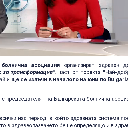
 болнична асоциация
организират здравен д
с за трансформация
", част от проекта "Най-доб
май и
ще се излъчи в началото на юни по Bulgari
 е председателят на Българската болнична асоци
Пребиха тийн
училищен дв
всички нас период, в който здравната система по
ото в здравеопазването беше определящо и в здра