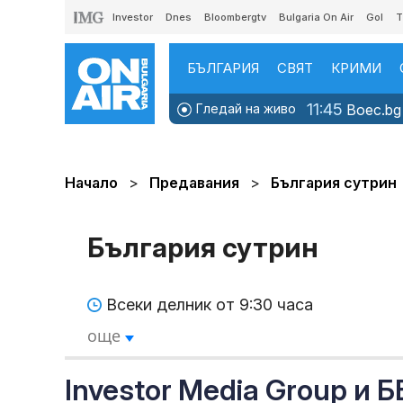
Investor
Dnes
Bloombergtv
Bulgaria On Air
Gol
T
БЪЛГАРИЯ
СВЯТ
КРИМИ
11:45
Гледай на живо
Boec.bg 
Начало
Предавания
България сутрин
България сутрин
Всеки делник от 9:30 часа
още
Investor Media Group и 