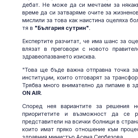
дебат. Не може да си мечтаем за някак
време да си затваряме очите за жизнено
мислили за това как наистина оцеляха бо
тя в
"България сутрин"
.
Експертите разчитат, че има шанс за оц
влязат в преговори с новото правител
здравеопазването изисква.
"Това ще бъде важна отправна точка з
институции, които отговарят за трансфо
Трябва много внимателно да пипаме в з
ON AIR
.
Според нея вариантите за решения н
приоритетите и възможност да се р
представители на всички болници в стран
които имат пряко отношение към проце
здравния министър Асена Сербезова.