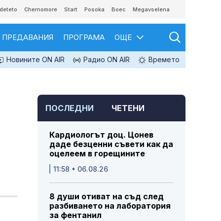
deteto
Chernomore
Start
Posoka
Boec
Megavselena
ПРЕДАВАНИЯ
ПРОГРАМА
ОЩЕ
Новините ON AIR
Радио ON AIR
Времето
ПОСЛЕДНИ
ЧЕТЕНИ
Кардиологът доц. Цонев
даде безценни съвети как да
оцелеем в горещините
11:58 • 06.08.26
8 души отиват на съд след
разбиването на лаборатория
за фентанил