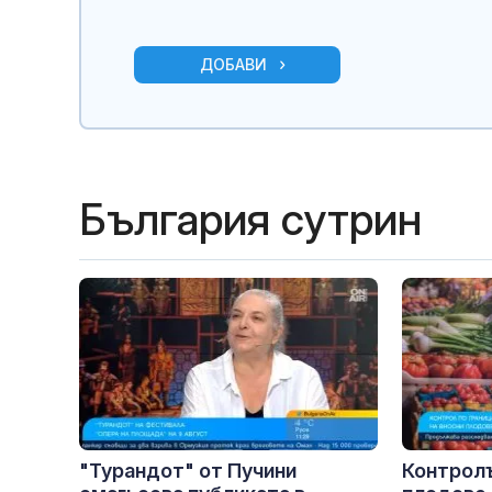
ДОБАВИ
България сутрин
"Турандот" от Пучини
Контролъ