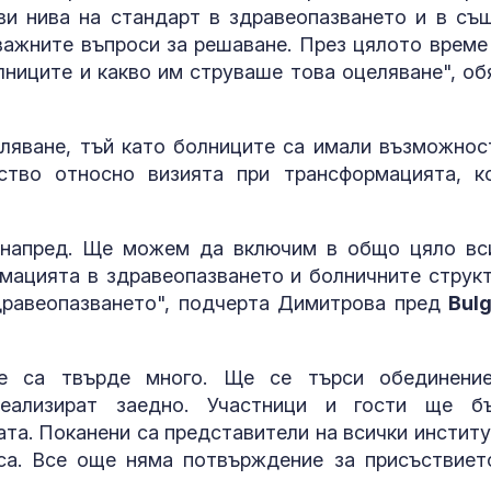
Проект за из
ви нива на стандарт в здравеопазването и в съ
на 13-етажна
важните въпроси за решаване. През цялото време
"мегаджамия"
разгневи жит
лниците и какво им струваше това оцеляване", об
Лондон
Лекарите в Б
спасиха пацие
еляване, тъй като болниците са имали възможнос
тежка легион
ство относно визията при трансформацията, к
инфекция
Петър Янков:
анапред. Ще можем да включим в общо цяло вс
нас ще се за
рмацията в здравеопазването и болничните структ
дълго, валежи
18 август
дравеопазването", подчерта Димитрова пред
Bulg
е са твърде много. Ще се търси обединени
еализират заедно. Участници и гости ще б
ата. Поканени са представители на всички институ
са. Все още няма потвърждение за присъствиет