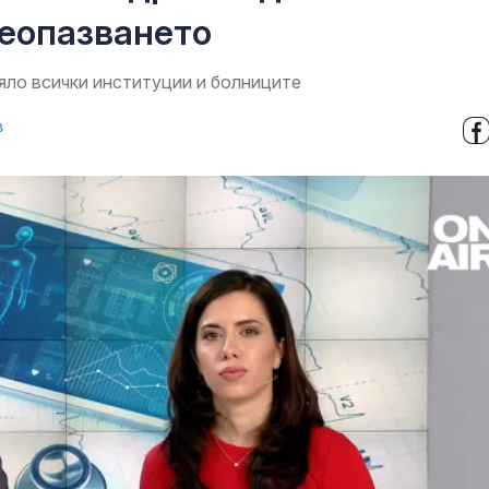
еопазването
яло всички институции и болниците
в