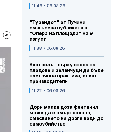
11:46 • 06.08.26
"Турандот" от Пучини
омагьосва публиката в
"Опера на площада" на 9
август
11:38 • 06.08.26
Контролът върху вноса на
плодове и зеленчуци да бъде
постоянна практика, искат
производители
11:22 • 06.08.26
Дори малка доза фентанил
може да е смъртоносна,
смесването на дрога води до
самоубийство