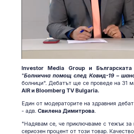
Loaded
:
Unmute
8.26%
Investor Media Group и Българската
"
Болнична помощ след Ковид-19 – шан
болници". Дебатът ще се проведе на 31 
AIR и Bloomberg TV Bulgaria.
Eдин от модераторите на здравния дебат
- адв.
Свилена Димитрова
.
"Надявам се, че приключваме с тежък за 
сериозен процент от този товар. Качеств