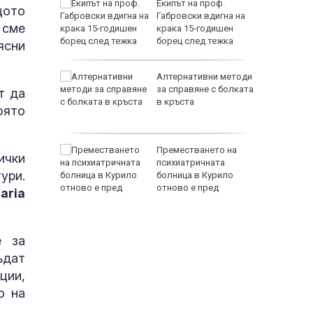
граждане
Екипът на проф.
щото
Габровски вдигна на
 сме
крака 15-годишен
елите на
борец след тежка
ясни
травма и парализа
ургас
Алтернативни методи
нт с
за справяне с болката
т да
елна
в кръста
оято
 Жегата у
Преместването на
ички
държи
психиатричната
ури.
 - след
болница в Курило
отново е пред
aria
изпитание
е за
ъдат
ции,
о на