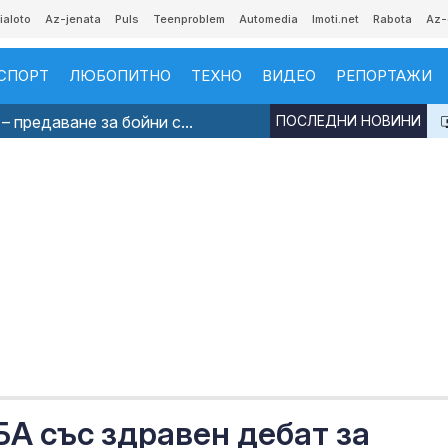
ialoto
Az-jenata
Puls
Teenproblem
Automedia
Imoti.net
Rabota
Az-
СПОРТ
ЛЮБОПИТНО
ТЕХНО
ВИДЕО
РЕПОРТАЖИ
– предаване за бойни с...
ПОСЛЕДНИ НОВИНИ
ББА със здравен дебат за