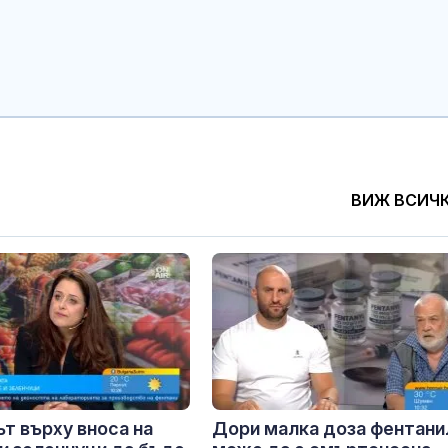
ВИЖ ВСИЧ
т върху вноса на
Дори малка доза фентани