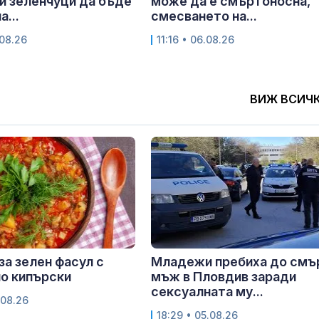
и зеленчуци да бъде
може да е смъртоносна,
...
смесването на...
.08.26
11:16 • 06.08.26
ВИЖ ВСИЧ
за зелен фасул с
Младежи пребиха до смъ
о кипърски
мъж в Пловдив заради
сексуалната му...
.08.26
18:29 • 05.08.26