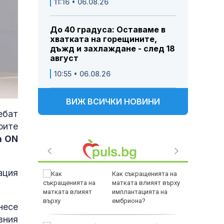
11:16 • 06.08.26
До 40 градуса: Оставаме в
хватката на горещините,
дъжд и захлаждане - след 18
август
10:55 • 06.08.26
ВИЖ ВСИЧКИ НОВИНИ
ебат
рите
a ON
ация
ейджър в
Как съкращенията на
ор
матката влияят върху
имплантацията на
ембриона?
несе
вния