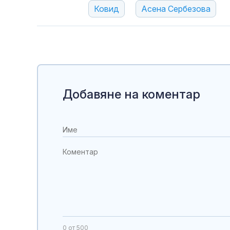
Ковид
Асена Сербезова
Добавяне на коментар
0
от 500