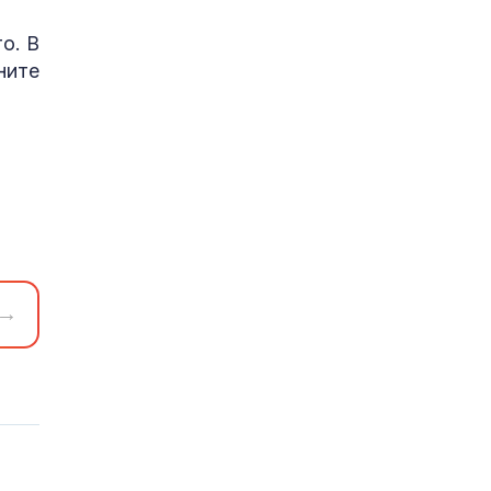
о. В
ните
→