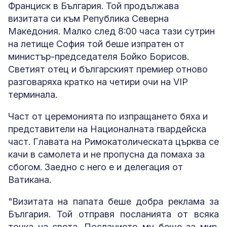
Франциск в България.
Той продължава
визитата си към Република Северна
Македония.
Малко след 8:00 часа тази сутрин
на летище София той беше изпратен от
министър-председателя Бойко Борисов.
Светият отец и българският премиер отново
разговаряха кратко на четири очи на VIP
терминала.
Част от церемонията по изпращането бяха и
представители на Националната гвардейска
част. Главата на Римокатолическата църква се
качи в самолета и не пропусна да помаха за
сбогом. Заедно с него е и делегация от
Ватикана.
"Визитата на папата беше добра реклама за
България. Той отправя посланията от всяка
точка на света. Посланието му беше за мир.