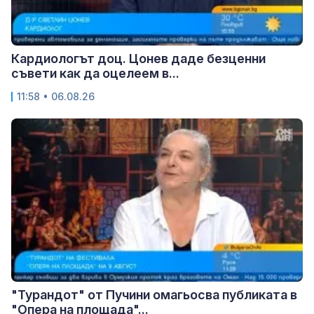
Кардиологът доц. Цонев даде безценни
съвети как да оцелеем в...
11:58 • 06.08.26
"Турандот" от Пучини омагьосва публиката в
"Опера на площада"...