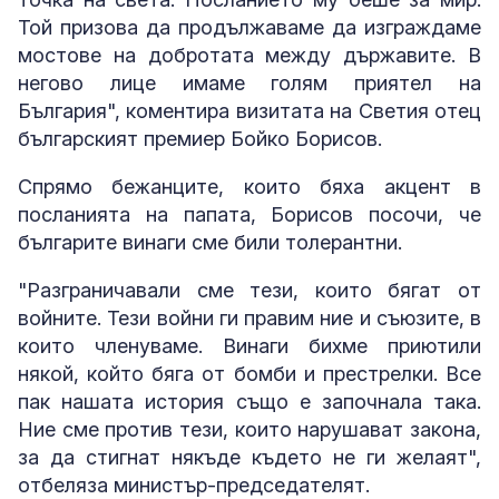
Той призова да продължаваме да изграждаме
мостове на добротата между държавите. В
негово лице имаме голям приятел на
България", коментира визитата на Светия отец
българският премиер Бойко Борисов.
Спрямо бежанците, които бяха акцент в
посланията на папата, Борисов посочи, че
българите винаги сме били толерантни.
"Разграничавали сме тези, които бягат от
войните. Тези войни ги правим ние и съюзите, в
които членуваме. Винаги бихме приютили
някой, който бяга от бомби и престрелки. Все
пак нашата история също е започнала така.
Ние сме против тези, които нарушават закона,
за да стигнат някъде където не ги желаят",
отбеляза министър-председателят.