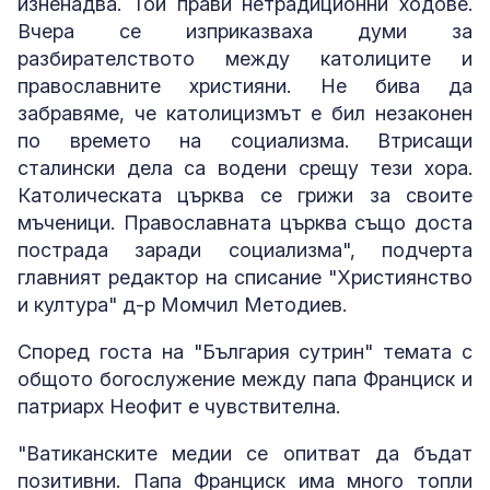
изненадва. Той прави нетрадиционни ходове.
Вчера се изприказваха думи за
разбирателството между католиците и
православните християни. Не бива да
забравяме, че католицизмът е бил незаконен
по времето на социализма. Втрисащи
сталински дела са водени срещу тези хора.
Католическата църква се грижи за своите
мъченици. Православната църква също доста
пострада заради социализма", подчерта
главният редактор на списание "Християнство
и култура" д-р Момчил Методиев.
Според госта на "България сутрин" темата с
общото богослужение между папа Франциск и
патриарх Неофит е чувствителна.
"Ватиканските медии се опитват да бъдат
позитивни. Папа Франциск има много топли