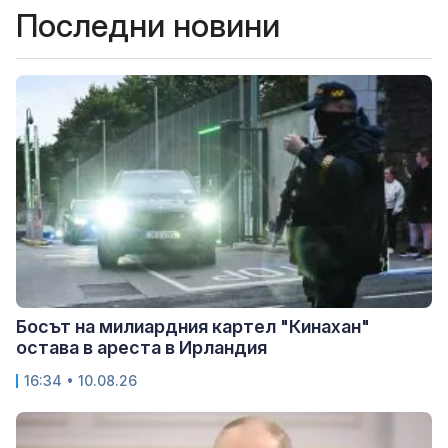
Последни новини
Босът на милиардния картел "Кинахан"
остава в ареста в Ирландия
16:34 • 10.08.26