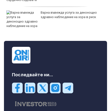
Варна въвежда услуга за денонощно
здравно наблюдение на хора в риск
Последвайте ни...