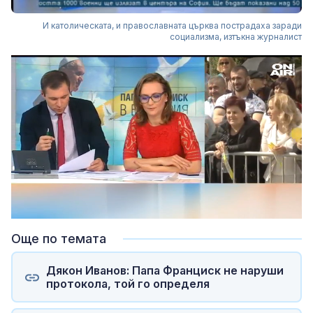
И католическата, и православната църква пострадаха заради
социализма, изтъкна журналист
Loaded
:
Unmute
5.06%
Още по темата
Дякон Иванов: Папа Франциск не наруши
протокола, той го определя