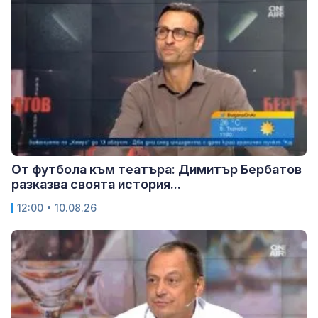
От футбола към театъра: Димитър Бербатов
разказва своята история...
12:00 • 10.08.26