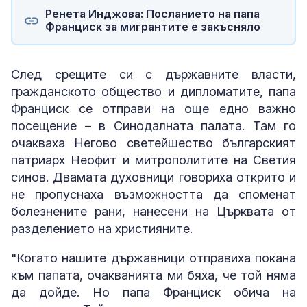
Ренета Инджова: Посланието на папа
Франциск за мигрантите е закъсняло
След срещите си с държавните власти,
гражданското общество и дипломатите, папа
Франциск се отправи на още едно важно
посещение – в Синодалната палата. Там го
очакваха Негово светейшество българският
патриарх Неофит и митрополитите на Светия
синов. Двамата духовници говориха открито и
не пропуснаха възможността да споменат
болезнените рани, нанесени на Църквата от
разделението на християните.
"Когато нашите държавници отправиха покана
към папата, очакванията ми бяха, че той няма
да дойде. Но папа Франциск обича на