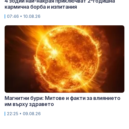
4 зодии най-накрая приключват 2-годишна
кармична борба и изпитания
07:46 • 10.08.26
Магнитни бури: Митове и факти за влиянието
им върху здравето
22:25 • 09.08.26