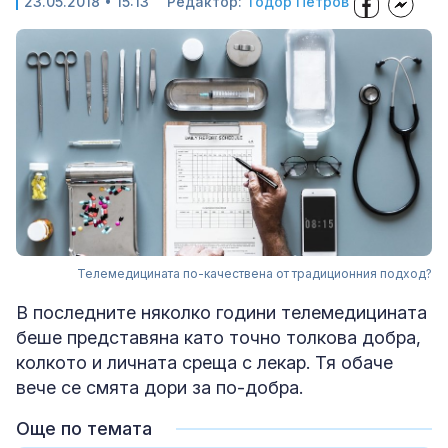
23.05.2018 • 15:13
Редактор:
Тодор Петров
Телемедицината по-качествена от традиционния подход?
В последните няколко години телемедицината
беше представяна като точно толкова добра,
колкото и личната среща с лекар. Тя обаче
вече се смята дори за по-добра.
Още по темата