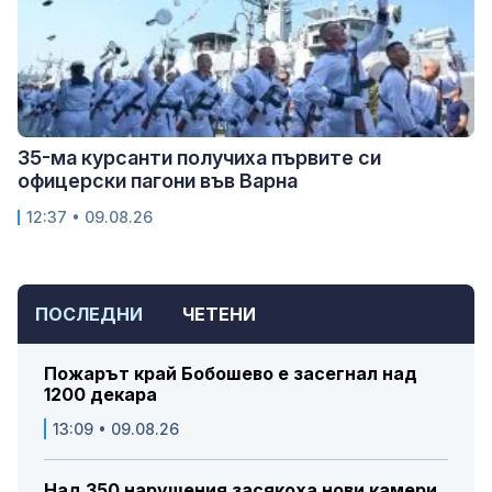
35-ма курсанти получиха първите си
офицерски пагони във Варна
12:37 • 09.08.26
ПОСЛЕДНИ
ЧЕТЕНИ
Пожарът край Бобошево е засегнал над
1200 декара
13:09 • 09.08.26
Над 350 нарушения засякоха нови камери