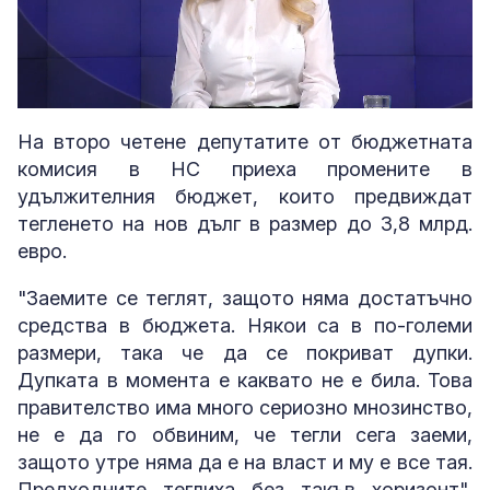
Loaded
:
Unmute
4.51%
На второ четене депутатите от бюджетната
комисия в НС приеха промените в
удължителния бюджет, които предвиждат
тегленето на нов дълг в размер до 3,8 млрд.
евро.
"Заемите се теглят, защото няма достатъчно
средства в бюджета. Някои са в по-големи
размери, така че да се покриват дупки.
Дупката в момента е каквато не е била. Това
правителство има много сериозно мнозинство,
не е да го обвиним, че тегли сега заеми,
защото утре няма да е на власт и му е все тая.
Предходните теглиха без такъв хоризонт",