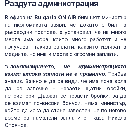
Раздута администрация
В ефира на
Bulgaria ON AIR
бившият министър
на икономиката заяви, че докато е бил на
ръководни постове, е установил, че на много
места има хора, които много работят и не
получават такива заплати, каквито излизат в
медиите, но има и места с огромни заплати.
"
Глобализирането, че администрацията
взима високи заплати не е правилно
. Трябва
анализ. Важно е да се види, че има ясна воля
да се започне - незаети щатни бройки,
пенсионери. Държат се незаети бройки, за да
се взимат по-високи бонуси. Няма министър,
който да иска да стане известен, че по негово
време са намалели заплатите", каза Никола
Стоянов.