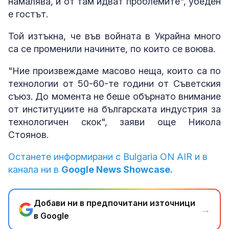
намалява, и от там идват проблемите", убеден
е гостът.
Той изтъкна, че във войната в Украйна много
са се променили начините, по които се воюва.
"Ние произвеждаме масово неща, които са по
технологии от 50-60-те години от Съветския
съюз. До момента не беше обърнато внимание
от институциите на българската индустрия за
технологичен скок", заяви още Никола
Стоянов.
Останете информирани с Bulgaria ON AIR и в
канала ни в
Google News Showcase.
Добави ни в предпочитани източници
→
в Google