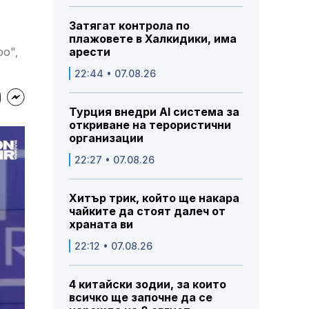
Затягат контрола по
плажовете в Халкидики, има
ро",
арести
22:44 • 07.08.26
Турция внедри AI система за
откриване на терористични
организации
22:27 • 07.08.26
Хитър трик, който ще накара
чайките да стоят далеч от
храната ви
22:12 • 07.08.26
4 китайски зодии, за които
всичко ще започне да се