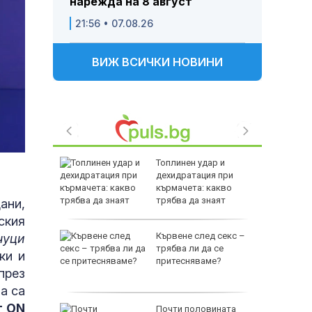
нарежда на 8 август
21:56 • 07.08.26
ВИЖ ВСИЧКИ НОВИНИ
е
Топлинен удар и
като
дехидратация при
а
кърмачета: какво
слуги
трябва да знаят
ани,
родителите
ския
Кървене след секс –
чуци
родава
трябва ли да се
ки и
ат за 22
притесняваме?
през
а са
т ON
зни -
Почти половината