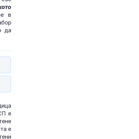
кото
зе в
абор
о да
дица
СП е
тене
та е
тени