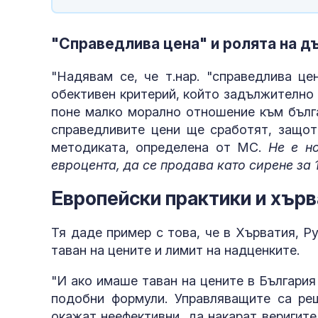
"Справедлива цена" и ролята на 
"Надявам се, че т.нар. "справедлива це
обективен критерий, който задължително 
поне малко морално отношение към бълга
справедливите цени ще сработят, защот
методиката, определена от МС.
Не е н
евроцента, да се продава като сирене за 
Европейски практики и хър
Тя даде пример с това, че в Хърватия, Р
таван на цените и лимит на надценките.
"И ако имаше таван на цените в Българи
подобни формули. Управляващите са ре
окажат неефективни, да накарат веригите