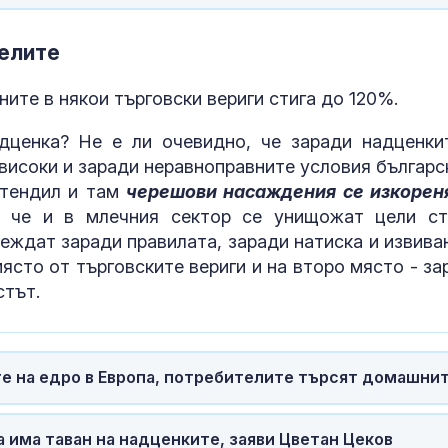
телите
ните в някои търговски вериги стига до 120%.
дценка? Не е ли очевидно, че заради надценки
високи и заради неравноправните условия българс
стендил и там
черешови насаждения се изкорен
, че и в млечния сектор се унищожат цели ст
еждат заради правилата, заради натиска и извива
ясто от търговските вериги и на второ място - за
стът.
те на едро в Европа, потребителите търсят домашни
а има таван на надценките, заяви Цветан Цеков