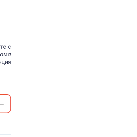
те с
кома
нция
→