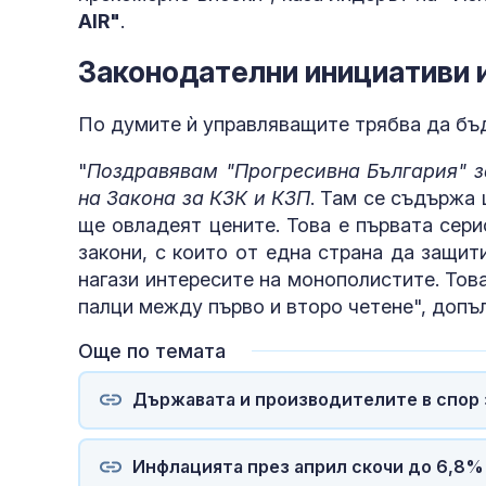
AIR"
.
Законодателни инициативи 
По думите ѝ управляващите трябва да бъ
"
Поздравявам "Прогресивна България" за
на Закона за КЗК и КЗП
. Там се съдържа 
ще овладеят цените. Това е първата сери
закони, с които от една страна да защит
нагази интересите на монополистите. Това
палци между първо и второ четене", допъ
Още по темата
Държавата и производителите в спор 
Инфлацията през април скочи до 6,8%