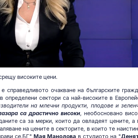
Страната ни с
срещу високите цени.
позиционира 
дестинация з
космически у
 е справедливото очакване на българските гражд
 в определени сектори са най-високите в Европей
Една от 36: На
зводители на млечни продукти, плодове и зелен
Острова се п
пазара са драстично високи
, необосновано висо
Lada Niva уник
аните са за мерки, които да овладеят цените, а 
хил. паунда
аляване на цените в секторите, в които те наистин
прави се.БГ"
Мая Манолова
в студиото на "
Деня
Венера във Ве