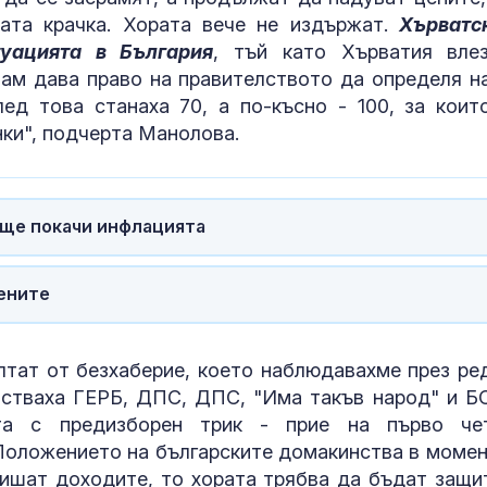
ата крачка. Хората вече не издържат.
Хърватс
туацията в България
, тъй като Хърватия вле
там дава право на правителството да определя н
ед това станаха 70, а по-късно - 100, за коит
ки", подчерта Манолова.
 ще покачи инфлацията
цените
ултат от безхаберие, което наблюдавахме през ре
частваха ГЕРБ, ДПС, ДПС, "Има такъв народ" и Б
та с предизборен трик - прие на първо че
 Положението на българските домакинства в момен
вишат доходите, то хората трябва да бъдат защи