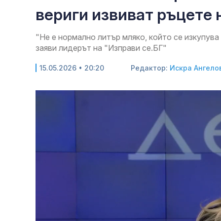
вериги извиват ръцете
"Не е нормално литър мляко, който се изкупува 
заяви лидерът на "Изправи се.БГ"
15.05.2026 • 20:20
Редактор:
Искра Ангело