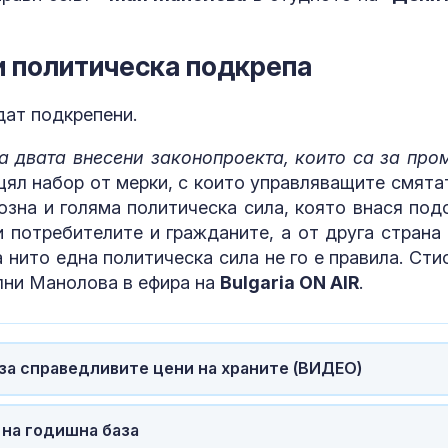
какво предст
зодиите?
и политическа подкрепа
Левски побед
дат подкрепени.
Локомотив П
2:0
 двата внесени законопроекта, които са за про
цял набор от мерки, с които управляващите смятат
озна и голяма политическа сила, която внася под
и потребителите и гражданите, а от друга страна 
 нито една политическа сила не го е правила. Сти
лни Манолова в ефира на
Bulgaria ON AIR
.
за справедливите цени на храните (ВИДЕО)
 на годишна база