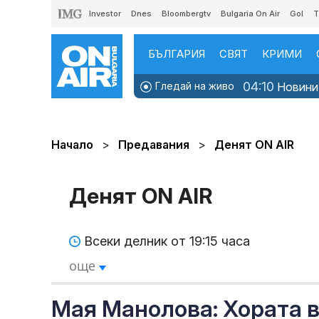
Investor
Dnes
Bloombergtv
Bulgaria On Air
Gol
T
БЪЛГАРИЯ
СВЯТ
КРИМИ
04:10
Гледай на живо
Новинит
Начало
Предавания
Денят ON AIR
Денят ON AIR
Всеки делник от 19:15 часа
още
Мая Манолова: Хората в