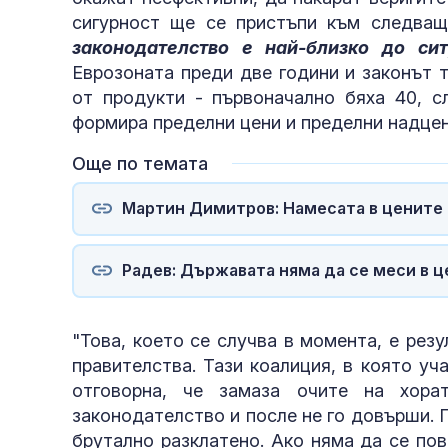
сигурност ще се пристъпи към следващ
законодателство е най-близко до си
Еврозоната преди две години и законът 
от продукти - първоначално бяха 40, сл
формира пределни цени и пределни надцен
Още по темата
Мартин Димитров: Намесата в цените
Радев: Държавата няма да се меси в 
"Това, което се случва в момента, е рез
правителства. Тази коалиция, в която у
отговорна, че замаза очите на хора
законодателство и после не го довърши.
брутално разклатено. Ако няма да се по