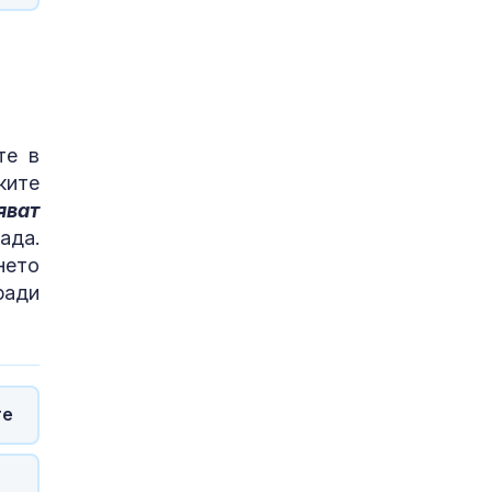
те в
ките
яват
ада.
нето
ради
те