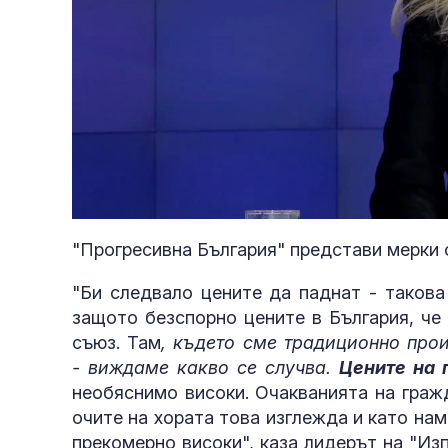
Loaded
:
Unmute
4.19%
"Прогресивна България" представи мерки 
"Би следвало цените да паднат - такова
защото безспорно цените в България, че
съюз. Там
, където сме традиционно прои
- виждаме какво се случва.
Цените на 
необяснимо високи. Очакванията на гражд
очите на хората това изглежда и като нам
прекомерно високи", каза лидерът на "Из