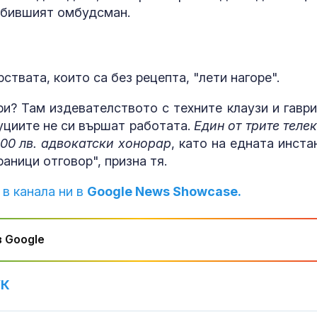
и бившият омбудсман.
ствата, които са без рецепта, "лети нагоре".
и? Там издевателството с техните клаузи и гаври
уциите не си вършат работата.
Един от трите теле
000 лв. адвокатски хонорар
, като на едната инста
аници отговор", призна тя.
 в канала ни в
Google News Showcase.
 Google
УК