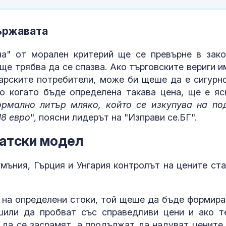
държавата
на" от морален критерий ще се превърне в зако
ще трябва да се спазва. Ако търговските вериги и
рските потребители, може би щеше да е сигурно
о когато бъде определена такава цена, ще е яс
ормално литър мляко, който се изкупува на по
18 евро
", поясни лидерът на "Изправи се.БГ".
ватски модел
умъния, Гърция и Унгария контролът на цените ста
я на определени стоки, той щеше да бъде формира
шили да пробват със справедливи цени и ако т
 да се засрамят, а продължат да надуват цените,