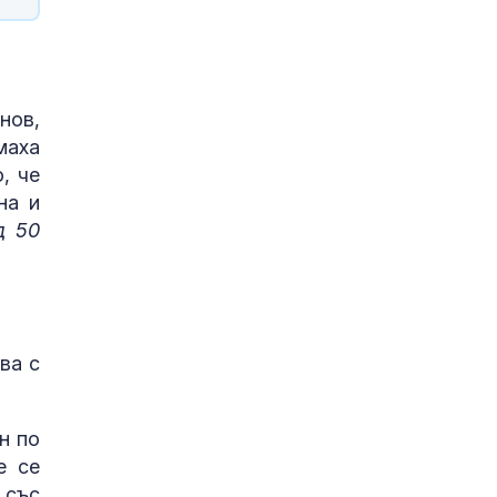
нов,
маха
, че
на и
д 50
ва с
н по
е се
 със