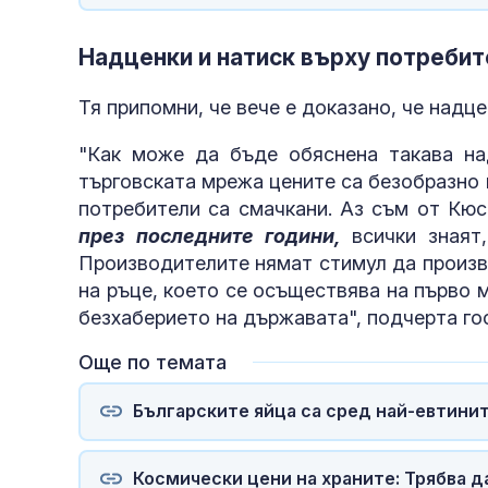
Надценки и натиск върху потреби
Тя припомни, че вече е доказано, че надце
"Как може да бъде обяснена такава на
търговската мрежа цените са безобразно 
потребители са смачкани. Аз съм от Кю
през последните години,
всички знаят
Производителите нямат стимул да произв
на ръце, което се осъществява на първо м
безхаберието на държавата", подчерта го
Още по темата
Българските яйца са сред най-евтини
Космически цени на храните: Трябва д