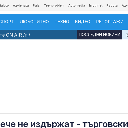
ialoto
Az-jenata
Puls
Teenproblem
Automedia
Imoti.net
Rabota
Az-
СПОРТ
ЛЮБОПИТНО
ТЕХНО
ВИДЕО
РЕПОРТАЖИ
е ON AIR /п./
ПОСЛЕДНИ НОВИНИ
ече не издържат - търговск