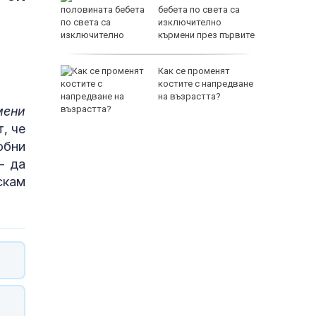
ои за
бебета по света са
изключително
кърмени през първите
шест месеца
и
Как се променят
ловдив с
костите с напредване
на възрастта?
мени
, че
обни
- да
скам