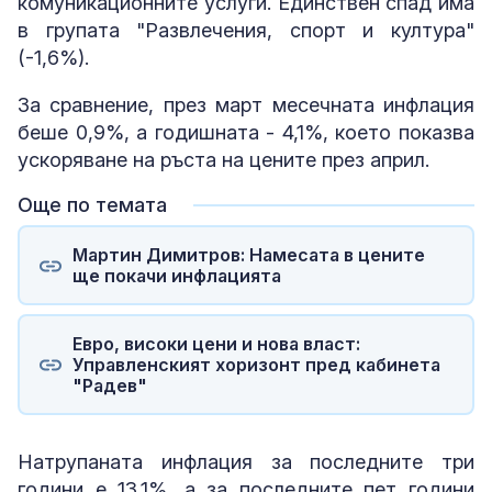
комуникационните услуги. Единствен спад има
в групата "Развлечения, спорт и култура"
(-1,6%).
За сравнение, през март месечната инфлация
беше 0,9%, а годишната - 4,1%, което показва
ускоряване на ръста на цените през април.
Още по темата
Мартин Димитров: Намесата в цените
ще покачи инфлацията
Евро, високи цени и нова власт:
Управленският хоризонт пред кабинета
"Радев"
Натрупаната инфлация за последните три
години е 13,1%, а за последните пет години