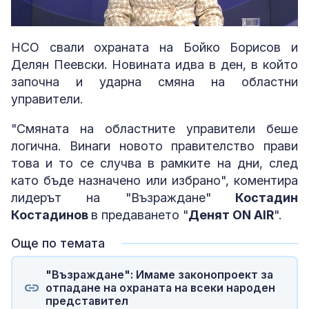
Loaded
:
Unmute
4.38%
НСО свали охраната на Бойко Борисов и
Делян Пеевски. Новината идва в ден, в който
започна и ударна смяна на областни
управители.
"Смяната на областните управители беше
логична. Винаги новото правителство прави
това и то се случва в рамките на дни, след
като бъде назначено или избрано", коментира
лидерът на "Възраждане"
Костадин
Костадинов
в предаването "
Денят ON AIR
".
Още по темата
"Възраждане": Имаме законопроект за
отпадане на охраната на всеки народен
представител