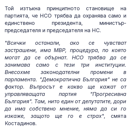
Той изтъкна принципното становище на
партията, че НСО трябва да охранява само и
единствено президента, министър-
председателя и председателя на НС.
"
Всички останали, ако се чувстват
застрашени, има МВР, процедура, по която
могат да се обърнат. НСО трябва да се
занимава само с тези три институции.
Внесохме законодателни промени в
парламента. "Демократична България" не са
фактор. Въпросът е какво ще кажат от
управляващата партия "Прогресивна
България". Там, нито един от депутатите, дори
да има собствено мнение, няма да си го
изкаже, защото ще го е страх
", смята
Костадинов.