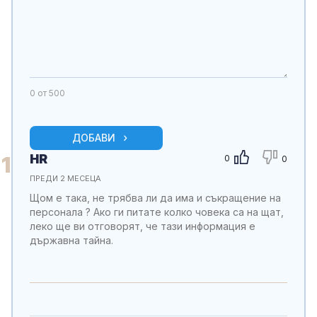
0
от 500
ДОБАВИ
HR
1
0
0
ПРЕДИ 2 МЕСЕЦА
Щом е така, не трябва ли да има и съкращение на
персонала ? Ако ги питате колко човека са на щат,
леко ще ви отговорят, че тази информация е
държавна тайна.