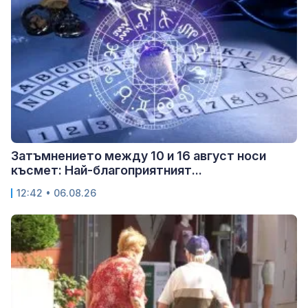
Затъмнението между 10 и 16 август носи
късмет: Най-благоприятният...
12:42 • 06.08.26