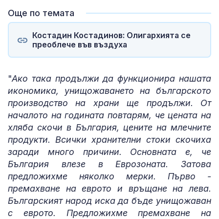
Още по темата
Костадин Костадинов: Олигархията се
преоблече във въздуха
"
Ако така продължи да функционира нашата
икономика, унищожаването на българското
производство на храни ще продължи. От
началото на годината повтарям, че цената на
хляба скочи в България, цените на млечните
продукти. Всички хранителни стоки скочиха
заради много причини. Основната е, че
България влезе в Еврозоната. Затова
предложихме няколко мерки. Първо -
премахване на еврото и връщане на лева.
Българският народ иска да бъде унищожаван
с еврото. Предложихме премахване на