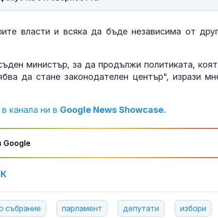
ите власти и всяка да бъде независима от друг
съден министър, за да продължи политиката, коят
бва да стане законодателен център", изрази мн
 в канала ни в
Google News Showcase.
 Google
УК
о събрание
парламент
депутати
избори