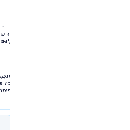
оето
ели.
ем",
ъдат
е го
ател