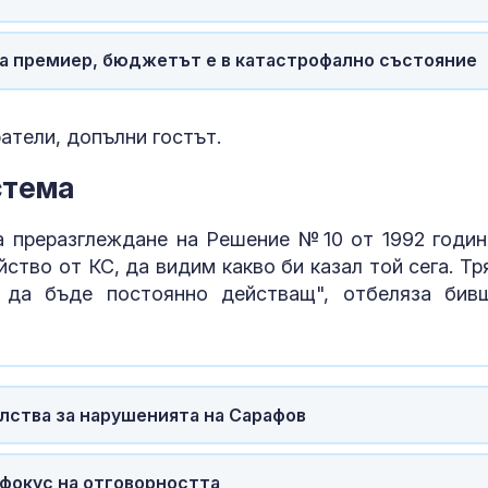
на премиер, бюджетът е в катастрофално състояние
атели, допълни гостът.
стема
а преразглеждане на Решение №10 от 1992 годин
ство от КС, да видим какво би казал той сега. Тр
 да бъде постоянно действащ", отбеляза бив
лства за нарушенията на Сарафов
фокус на отговорността