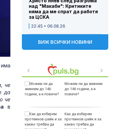
Христо Янев след разгрома
над "Макаби": Критиките
няма да ме спрат да работя
за ЦСКА
22:45 • 06.08.26
ВИЖ ВСИЧКИ НОВИНИ
 има
ението
Можем ли да живеем
, че
а
до 146 години, а и
е да
двете
повече?
о че
ва
в
ащането
Как да изберем
протеинов шейк и за
какво трябва да