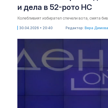
и дела в 52-рото НС
Колебливият избирател спечели вота, смята би
30.04.2026 • 20:40
Редактор:
Вяра Димов