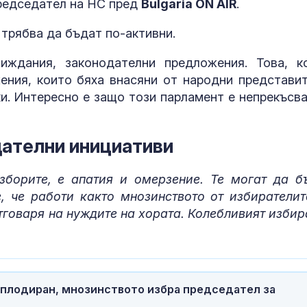
председател на НС пред
Bulgaria ON AIR
.
трябва да бъдат по-активни.
иждания, законодателни предложения. Това, к
ния, които бяха внасяни от народни представит
и. Интересно е защо този парламент е непрекъсва
дателни инициативи
зборите, е апатия и омерзение. Те могат да б
, че работи както мнозинството от избирателит
тговаря на нуждите на хората. Колебливият избир
аплодиран, мнозинството избра председател за