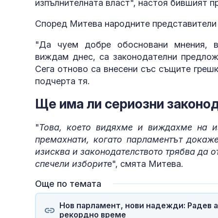
изпълнителната власт", настоя бившият 
Според Митева народните представители 
"Да чуем добре обосновани мнения, в
виждам днес, са законодателни предложе
Сега отново са внесени със същите грешк
подчерта тя.
Ще има ли сериозни законо
"
Това, което видяхме и виждахме на и
премахнати, когато парламентът докаже
изисква и законодателството трябва да о
спечели изборит
е", смята Митева.
Още по темата
Нов парламент, нови надежди: Радев 
рекордно време