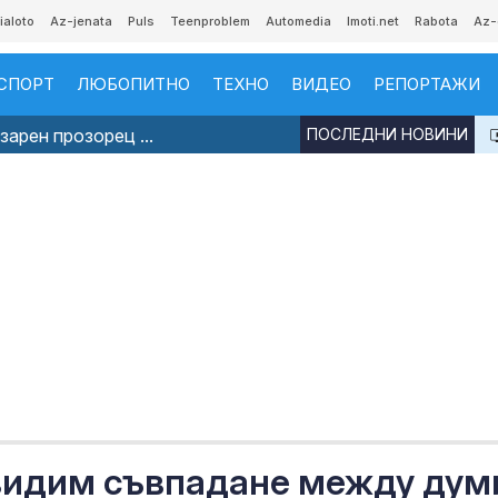
ialoto
Az-jenata
Puls
Teenproblem
Automedia
Imoti.net
Rabota
Az-
СПОРТ
ЛЮБОПИТНО
ТЕХНО
ВИДЕО
РЕПОРТАЖИ
арен прозорец ...
ПОСЛЕДНИ НОВИНИ
 видим съвпадане между дум