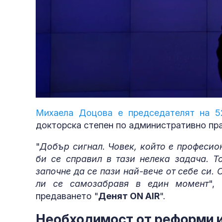
Loaded
:
Unmute
3.61%
Михаела Доцова е председателят на 5
докторска степен по административно пра
"
Добър сигнал. Човек, който е професион
би се справил в тази нелека задача. Т
започне да се пази най-вече от себе си. 
ли се самозабравя в един момент
",
предаването "
Денят ON AIR
".
Необходимост от реформи и