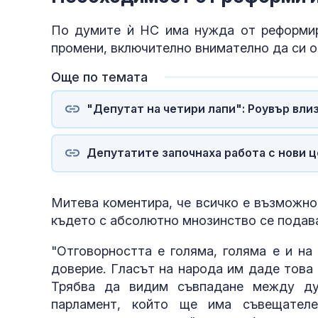
По думите ѝ НС има нужда от реформир
промени, включително внимателно да си о
Още по темата
"Депутат на четири лапи": Роувър вли
Депутатите започнаха работа с нови ц
Митева коментира, че всичко е възможно
където с абсолютно мнозинство се подава
"Отговорността е голяма, голяма е и на
доверие. Гласът на народа им даде това 
Трябва да видим съвпадане между ду
парламент, който ще има съвещателе