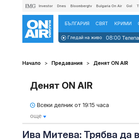
Investor
Dnes
Bloombergtv
Bulgaria On Air
Gol
T
БЪЛГАРИЯ
СВЯТ
КРИМИ
08:00
Гледай на живо
Телепаз
Начало
Предавания
Денят ON AIR
Денят ON AIR
Всеки делник от 19:15 часа
още
Ива Митева: Трябва да