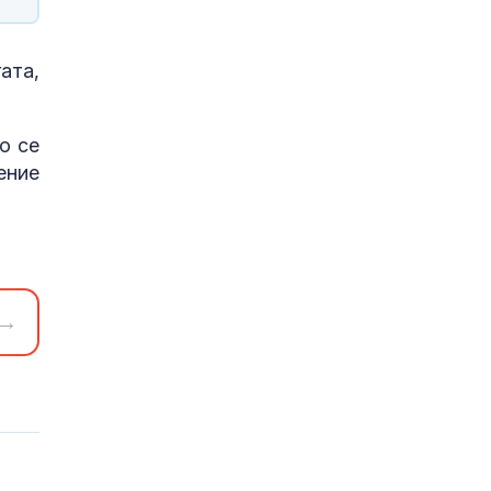
ата,
о се
ение
→