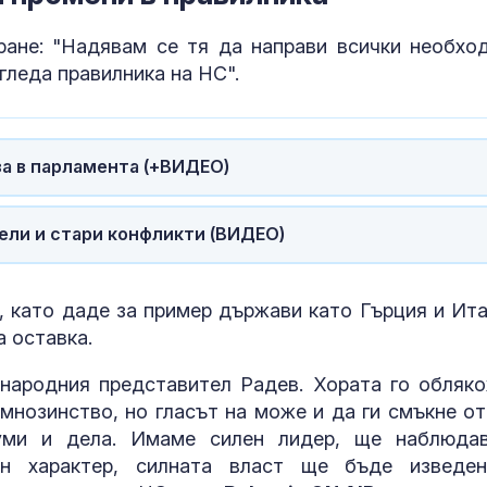
ане: "Надявам се тя да направи всички необхо
И днес жега, 
гледа правилника на НС".
следобед на 
гръмотевични
за в парламента (+ВИДЕО)
Днес се прощ
журналиста и
Димитър Шум
ели и стари конфликти (ВИДЕО)
, като даде за пример държави като Гърция и Ита
 оставка.
 народния представител Радев. Хората го обляко
мнозинство, но гласът на може и да ги смъкне от
ми и дела. Имаме силен лидер, ще наблюда
н характер, силната власт ще бъде изведе