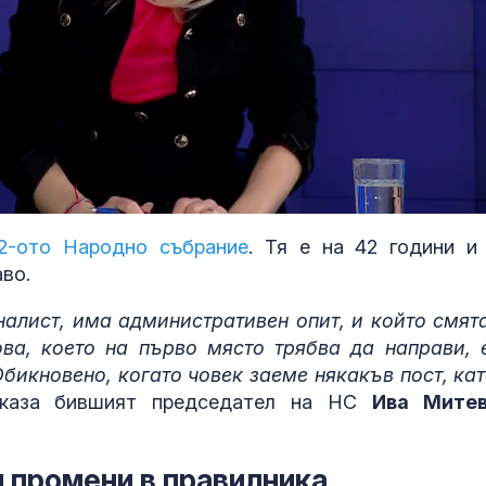
2-ото Народно събрание
. Тя е на 42 години и
во.
Пуснаха движ
алист, има административен опит, и който смята
по магистрал
ова, което на първо място трябва да направи, 
"Тракия" и в 
Обикновено, когато човек заеме някакъв пост, кат
посоки
 каза бившият председател на НС
Ива Мите
Започна изпл
на пенсиите
 промени в правилника