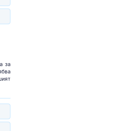
а за
ябва
шият