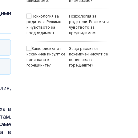
внимаваме?
дими
но
Психология за
места
родители: Режимът и
 бури
чувството за
предвидимост
EUR
аваме с
Защо рискът от
 писател
исхемичен инсулт се
налиев
повишава в
горещините?
лия,
800 EUR
ха в
там.
ваме
на в