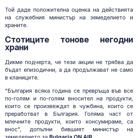
Той даде положителна оценка на действията
на служебния министър на земеделието и
храните.
Стотиците тонове негодни
храни
Дикме подчерта, че тези акции не трябва да
бъдат епизодични, а да продължават не само
в кланиците.
"България всяка година се превръща във все
по-голям и по-голям вносител на продукти,
които се произвеждат в чужбина, които се
преработват в България. Голяма част от
млечните продукти, които консумираме, са
внос", допълни бившият министър на
земеделието за
Bulgaria ON AIR
.