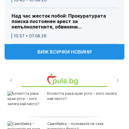
Над час жесток побой: Прокуратурата
поиска постоянен арест за
непълнолетните, обвинени...
13:37 • 07.08.26
ВИЖ ВСИЧКИ НОВИНИ
Болестта ръка-крак-уста – кого засяга
най-често?
Самобайка – познавате ли тази
интересна билка?