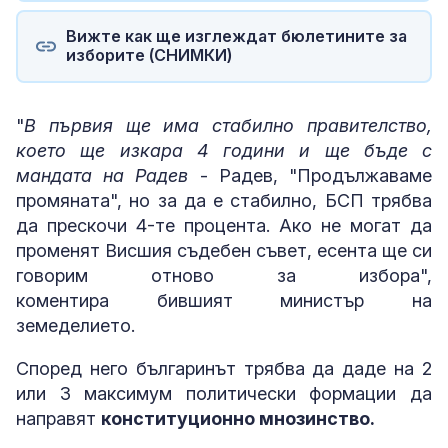
Вижте как ще изглеждат бюлетините за
изборите (СНИМКИ)
"
В първия ще има стабилно правителство,
което ще изкара 4 години и ще бъде с
мандата на Радев
- Радев, "Продължаваме
промяната", но за да е стабилно, БСП трябва
да прескочи 4-те процента. Ако не могат да
променят Висшия съдебен съвет, есента ще си
говорим отново за избора",
коментира бившият министър на
земеделието.
Според него българинът трябва да даде на 2
или 3 максимум политически формации да
направят
конституционно мнозинство.