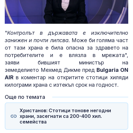
Loaded
:
Unmute
4.29%
"
Контролът в държавата е изключително
занижен и почти липсва.
Може би голяма част
от тази храна е била опасна за здравето на
потребителите и е влязла в мрежата",
заяви бившият министър на
земеделието Мехмед Дикме пред
Bulgaria ON
AIR
в коментар на откритите стотици хиляди
килограми храна с изтекъл срок на годност.
Още по темата
Христанов: Стотици тонове негодни
храни, засегнати са 200-400 хил.
семейства