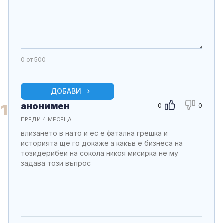
0
от 500
ДОБАВИ
анонимен
1
0
0
ПРЕДИ 4 МЕСЕЦА
влизането в нато и ес е фатална грешка и
историята ще го докаже а какъв е бизнеса на
тозидерибеи на сокола никоя мисирка не му
задава този въпрос