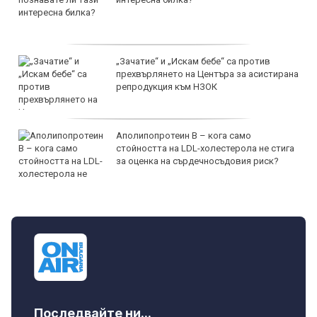
„Зачатие“ и „Искам бебе“ са против
прехвърлянето на Центъра за асистирана
репродукция към НЗОК
Аполипопротеин B – кога само
стойността на LDL-холестерола не стига
за оценка на сърдечносъдовия риск?
Последвайте ни...