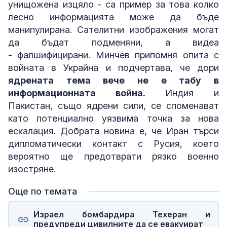
унищожена изцяло - са пример за това колко
лесно информацията може да бъде
манипулирана. Сателитни изображения могат
да бъдат подменяни, а видеа
- фалшифицирани. Минчев припомня опита с
войната в Украйна и подчертава, че дори
ядрената тема вече не е табу в
информационната война.
Индия и
Пакистан, също ядрени сили, се споменават
като потенциално уязвима точка за нова
ескалация. Добрата новина е, че Иран търси
дипломатически контакт с Русия, което
вероятно ще предотврати рязко военно
изостряне.
Още по темата
Израел бомбардира Техеран и
предупреди цивилните да се евакуират