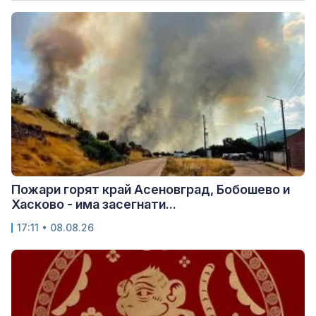
Пожари горят край Асеновград, Бобошево и
Хасково - има засегнати...
17:11 • 08.08.26