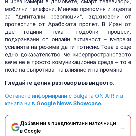
и чрез камери в домовете, смарт телевизори,
мобилни телефони. Минчев припомня и идеята
за "дигитални революции", вдъхновени от
протестите от Арабската пролет. В Иран от
две години текат подобни процеси,
подхранвани от онлайн активност – въпреки
усилията на режима да ги потисне. Това е още
едно доказателство, че киберпространството
вече не е просто комуникационна среда – то е
поле на съпротива, на влияние и на промяна.
Гледайте целия разговор във видеото.
Останете информирани с Bulgaria ON AIR и в
канала ни в
Google News Showcase.
Добави ни в предпочитани източници
→
в Google