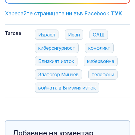
Харесайте страницата ни във Facebook
ТУК
Тагове:
Израел
Иран
САЩ
киберсигурност
конфликт
Близкият изток
кибервойна
Златогор Минчев
телефони
войната в Близкия изток
Добавяне на коментар