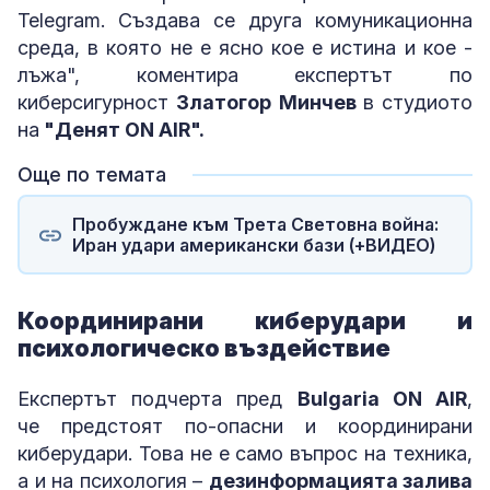
Telegram. Създава се друга комуникационна
среда, в която не е ясно кое е истина и кое -
лъжа", коментира експертът по
киберсигурност
Златогор Минчев
в студиото
на
"Денят ON AIR".
Още по темата
Пробуждане към Трета Световна война:
Иран удари американски бази (+ВИДЕО)
Координирани киберудари и
психологическо въздействие
Експертът подчерта пред
Bulgaria ON AIR
,
че предстоят по-опасни и координирани
киберудари. Това не е само въпрос на техника,
а и на психология –
дезинформацията залива