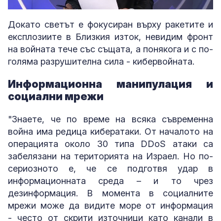
Loaded
:
Unmute
6.30%
Докато светът е фокусиран върху ракетите и
експлозиите в Близкия изток, невидим фронт
на войната тече със същата, а понякога и с по-
голяма разрушителна сила - кибервойната.
Информационна манипулация и
социални мрежи
"Знаете, че по време на всяка съвременна
война има редица кибератаки. От началото на
операцията около 30 типа DDoS атаки са
забелязани на територията на Израел. Но по-
сериозното е, че се подготвя удар в
информационната среда – и то чрез
дезинформация. В момента в социалните
мрежи може да видите море от информация
- често от скрити източници като канали в