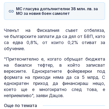
МС гласува допълнителни 38 млн. лв. за
МО за новия боен самолет
Членът на Фискалния съвет отбеляза,
че българските заплати да са дял от БВП, като
са едва 0,8%, от които 0,2% отиват за
обучение.
"Притеснително е, когато обръщат бюджета
на бакалси тефтер, в който записват
вересиите. Еднократните фойерверки под
формата на приходи няма да са 5 млрд. С
еднократен приход да финансираш нещо,
което ще е многократно след това, е
неприемливо", заяви Дацов.
Още по темата