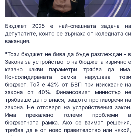
Loaded
:
Unmute
4.47%
Бюджет 2025 е най-спешната задача на
депутатите, които се върнаха от коледната си
ваканция.
"Този бюджет не бива да бъде разглеждан - в
Закона за устройството на бюджета изрично е
казано какви параметри трябва да има.
Консолидираната рамка нарушава този
бюджет. Той е 42% от БВП при изискване на
закона от 40%. Финансовият министър не
трябваше да го внася, защото противоречи на
закона. Не отговаря на устройствения закон.
Има прекалено големи проблеми в
бюджетната рамка. Ако се взимат решения,
трябва да е от ново правителство или някой,