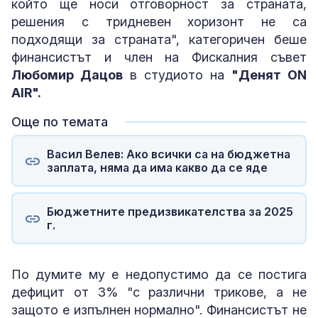
който ще носи отговорност за страната,
решения с тридневен хоризонт не са
подходящи за страната", категоричен беше
финансистът и член на Фискалния съвет
Любомир Дацов
в студиото на
"Денят ON
AIR".
Още по темата
Васил Велев: Ако всички са на бюджетна
заплата, няма да има какво да се яде
Бюджетните предизвикателства за 2025
г.
По думите му е недопустимо да се постига
дефицит от 3% "с различни трикове, а не
защото е изпълнен нормално". Финансистът не