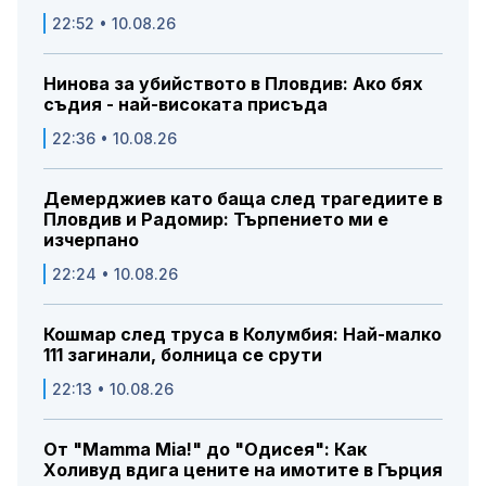
22:52 • 10.08.26
Нинова за убийството в Пловдив: Ако бях
съдия - най-високата присъда
22:36 • 10.08.26
Демерджиев като баща след трагедиите в
Пловдив и Радомир: Търпението ми е
изчерпано
22:24 • 10.08.26
Кошмар след труса в Колумбия: Най-малко
111 загинали, болница се срути
22:13 • 10.08.26
От "Mamma Mia!" до "Одисея": Как
Холивуд вдига цените на имотите в Гърция