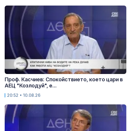
Проф. Касчиев: Спокойствието, което цари в
АЕЦ "Козлодуй", е...
20:52 • 10.08.26