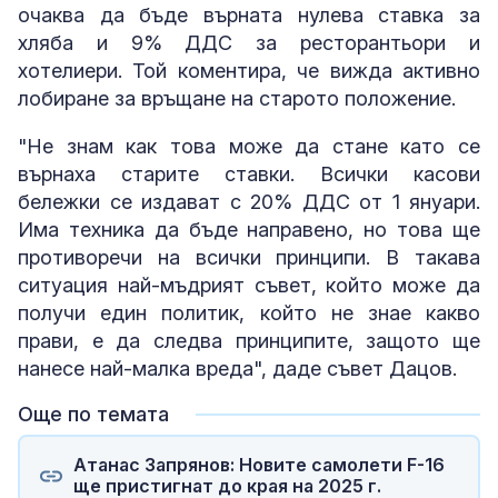
очаква да бъде върната нулева ставка за
хляба и 9% ДДС за ресторантьори и
хотелиери. Той коментира, че вижда активно
лобиране за връщане на старото положение.
"Не знам как това може да стане като се
върнаха старите ставки. Всички касови
бележки се издават с 20% ДДС от 1 януари.
Има техника да бъде направено, но това ще
противоречи на всички принципи. В такава
ситуация най-мъдрият съвет, който може да
получи един политик, който не знае какво
прави, е да следва принципите, защото ще
нанесе най-малка вреда", даде съвет Дацов.
Още по темата
Атанас Запрянов: Новите самолети F-16
ще пристигнат до края на 2025 г.