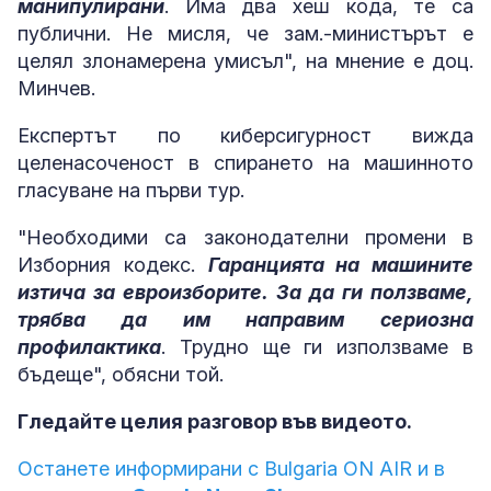
манипулирани
. Има два хеш кода, те са
публични. Не мисля, че зам.-министърът е
целял злонамерена умисъл", на мнение е доц.
Минчев.
Експертът по киберсигурност вижда
целенасоченост в спирането на машинното
гласуване на първи тур.
"Необходими са законодателни промени в
Изборния кодекс.
Гаранцията на машините
изтича за евроизборите. За да ги ползваме,
трябва да им направим сериозна
профилактика
. Трудно ще ги използваме в
бъдеще", обясни той.
Гледайте целия разговор във видеото.
Останете информирани с Bulgaria ON AIR и в