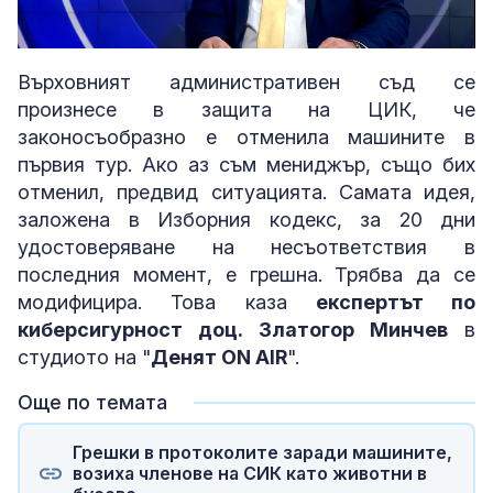
Loaded
:
Unmute
5.98%
Върховният административен съд се
произнесе в защита на ЦИК, че
законосъобразно е отменила машините в
първия тур. Ако аз съм мениджър, също бих
отменил, предвид ситуацията. Самата идея,
заложена в Изборния кодекс, за 20 дни
удостоверяване на несъответствия в
последния момент, е грешна. Трябва да се
модифицира. Това каза
експертът по
киберсигурност доц. Златогор Минчев
в
студиото на "
Денят ON AIR
".
Още по темата
Грешки в протоколите заради машините,
возиха членове на СИК като животни в