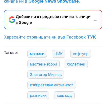
канала ни в
Google News Showcase.
Добави ни в предпочитани източници
→
в Google
Харесайте страницата ни във Facebook
ТУК
Тагове:
машини
ЦИК
софтуер
местни избори
бюлетини
Златогор Минчев
избирателна активност
разписки
хеш код