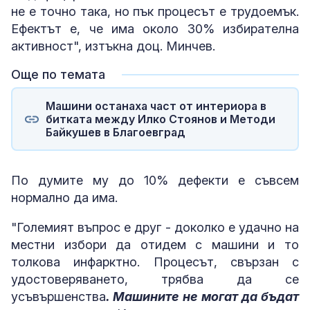
не е точно така, но пък процесът е трудоемък.
Ефектът е, че има около 30% избирателна
активност", изтъкна доц. Минчев.
Още по темата
Машини останаха част от интериора в
битката между Илко Стоянов и Методи
Байкушев в Благоевград
По думите му до 10% дефекти е съвсем
нормално да има.
"Големият въпрос е друг - доколко е удачно на
местни избори да отидем с машини и то
толкова инфарктно. Процесът, свързан с
удостоверяването, трябва да се
усъвършенства
. Машините не могат да бъдат