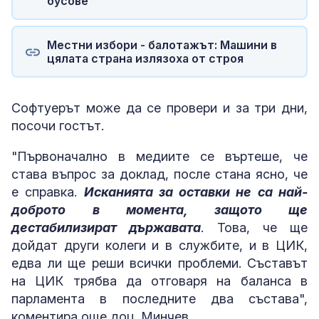
бусове
Местни избори - балотажът: Машини в
цялата страна излязоха от строя
Софтуерът може да се провери и за три дни,
посочи гостът.
"Първоначално в медиите се въртеше, че
става въпрос за доклад, после стана ясно, че
е справка.
Исканията за оставки не са най-
доброто в момента, защото ще
дестабилизират държавата
. Това, че ще
дойдат други колеги и в службите, и в ЦИК,
едва ли ще реши всички проблеми. Съставът
на ЦИК трябва да отговаря на баланса в
парламента в последните два състава",
коментира още доц. Минчев.