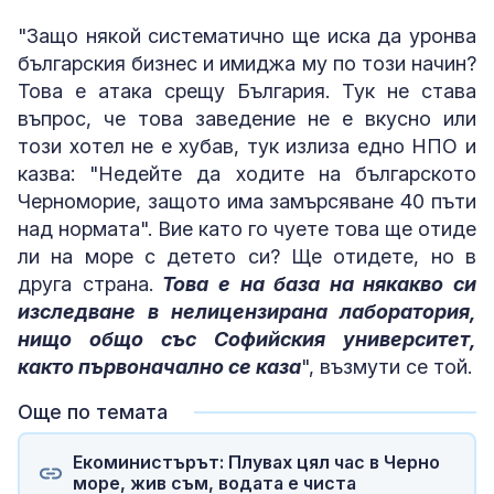
"Защо някой систематично ще иска да уронва
българския бизнес и имиджа му по този начин?
Това е атака срещу България. Тук не става
въпрос, че това заведение не е вкусно или
този хотел не е хубав, тук излиза едно НПО и
казва: "Недейте да ходите на българското
Черноморие, защото има замърсяване 40 пъти
над нормата". Вие като го чуете това ще отиде
ли на море с детето си? Ще отидете, но в
друга страна.
Това е на база на някакво си
изследване в нелицензирана лаборатория,
нищо общо със Софийския университет,
както първоначално се каза
", възмути се той.
Още по темата
Екоминистърът: Плувах цял час в Черно
море, жив съм, водата е чиста