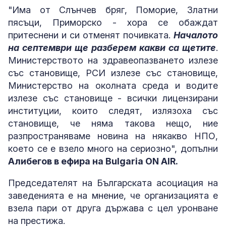
"Има от Слънчев бряг, Поморие, Златни
пясъци, Приморско - хора се обаждат
притеснени и си отменят почивката.
Началото
на септември ще разберем какви са щетите
.
Министерството на здравеопазването излезе
със становище, РСИ излезе със становище,
Министерство на околната среда и водите
излезе със становище - всички лицензирани
институции, които следят, излязоха със
становище, че няма такова нещо, ние
разпространяваме новина на някакво НПО,
което се е взело много на сериозно", допълни
Алибегов в ефира на Bulgaria ON AIR.
Председателят на Българската асоциация на
заведенията е на мнение, че организацията е
взела пари от друга държава с цел уронване
на престижа.