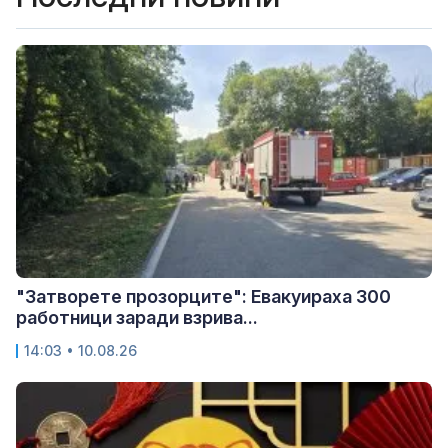
"Затворете прозорците": Евакуираха 300
работници заради взрива...
14:03 • 10.08.26