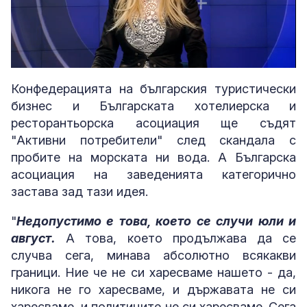
Loaded
:
Unmute
5.05%
Конфедерацията на българския туристически
бизнес и Българската хотелиерска и
ресторантьорска асоциация ще съдят
"Активни потребители" след скандала с
пробите на морската ни вода. А Българска
асоциация на заведенията категорично
застава зад тази идея.
"
Недопустимо е това, което се случи юли и
август.
А това, което продължава да се
случва сега, минава абсолютно всякакви
граници. Ние че не си харесваме нашето - да,
никога не го харесваме, и държавата не си
харесваме, и политиците не си харесваме. Сега