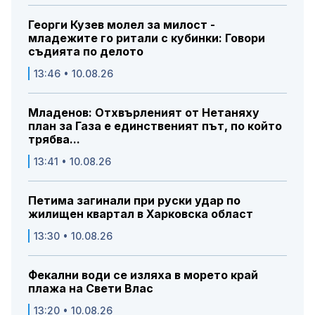
Георги Кузев молел за милост -
младежите го ритали с кубинки: Говори
съдията по делото
13:46 • 10.08.26
Младенов: Отхвърленият от Нетаняху
план за Газа е единственият път, по който
трябва...
13:41 • 10.08.26
Петима загинали при руски удар по
жилищен квартал в Харковска област
13:30 • 10.08.26
Фекални води се изляха в морето край
плажа на Свети Влас
13:20 • 10.08.26