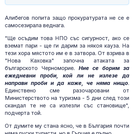
Алибегов попита защо прокуратурата не се е
самосезирала веднага.
"Ще осъдим това НПО със сигурност, ако се
вземат пари - ще ги дарим за някоя кауза. На
тези хора мястото им е в затвора. От взрива в
"Нова Каховка" започна атаката за
българското Черноморие.
Ние се борим за
ежедневни проби, кой ли не излезе да
направи проби и да каже, че няма нищо
.
Единствено сме разочаровани от
Министерството на туризма - 5 дни след този
скандал те не са излезли със становище",
подчерта той.
От думите му стана ясно, че в България почти
няма руски туристи, но в Гърция е пълно.