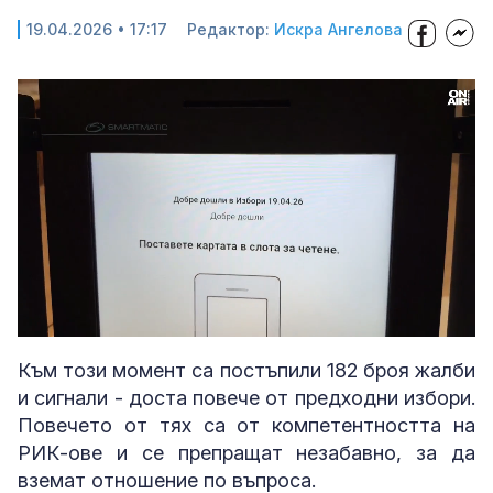
19.04.2026 • 17:17
Редактор:
Искра Ангелова
Loaded
:
Unmute
100.00%
Към този момент са постъпили 182 броя жалби
и сигнали - доста повече от предходни избори.
Повечето от тях са от компетентността на
РИК-ове и се препращат незабавно, за да
вземат отношение по въпроса.