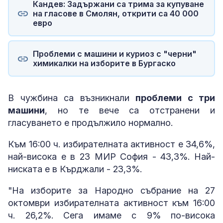
Кандев: Задържани са трима за купуване
на гласове в Смолян, открити са 40 000
евро
Проблеми с машини и куриоз с "черни"
химикалки на изборите в Бургаско
В чужбина са възникнали
проблеми с три
машини
, но те вече са отстранени и
гласуването е продължило нормално.
Към 16:00 ч. избирателната активност е 34,6%,
най-висока е в 23 МИР София - 43,3%. Най-
ниската е в Кърджали - 23,3%.
"На изборите за Народно събрание на 27
октомври избирателната активност към 16:00
ч. 26,2%. Сега имаме с 9% по-висока