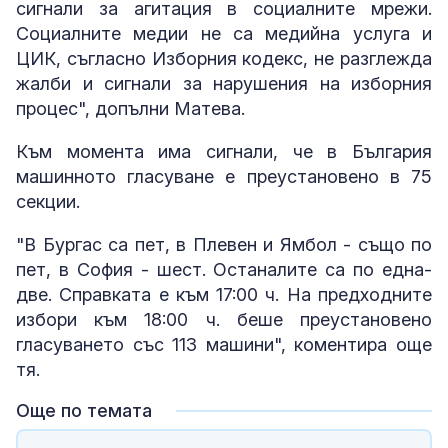
сигнали за агитация в социалните мрежи.
Социалните медии не са медийна услуга и
ЦИК, съгласно Изборния кодекс, не разглежда
жалби и сигнали за нарушения на изборния
процес", допълни Матева.
Към момента има сигнали, че в България
машинното гласуване е преустановено в 75
секции.
"В Бургас са пет, в Плевен и Ямбол - също по
пет, в София - шест. Останалите са по една-
две. Справката е към 17:00 ч. На предходните
избори към 18:00 ч. беше преустановено
гласуването със 113 машини", коментира още
тя.
Още по темата