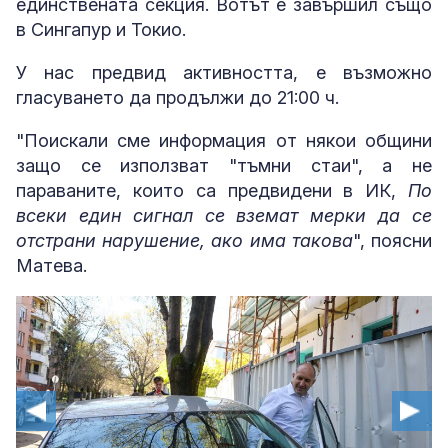
единствената секция. Вотът е завършил също
в Сингапур и Токио.
У нас предвид активността, е възможно
гласуването да продължи до 21:00 ч.
"Поискали сме информация от някои общини
защо се използват "тъмни стаи", а не
параваните, които са предвидени в ИК,
По
всеки един сигнал се вземат мерки да се
отстрани нарушение, ако има такова
", поясни
Матева.