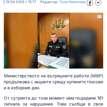
19.04.2026 • 15:17
Редактор:
Толя Николова
Loaded
:
Unmute
100.00%
Министерството на вътрешните работи (МВР)
продължава с акциите срещу купените гласове
и в изборния ден.
От сутринта до този момент има подадени 181
сигнала за нарушения. Това съобщи в своя