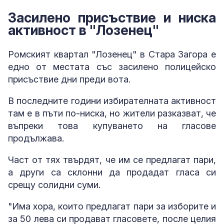
Засилено присъствие и ниска
активност в "Лозенец"
Ромският квартал "Лозенец" в Стара Загора е
едно от местата със засилено полицейско
присъствие дни преди вота.
В последните години избирателната активност
там е в пъти по-ниска, но жители разказват, че
въпреки това купуването на гласове
продължава.
Част от тях твърдят, че им се предлагат пари,
а други са склонни да продадат гласа си
срещу солидни суми.
"Има хора, които предлагат пари за изборите и
за 50 лева си продават гласовете, после целия