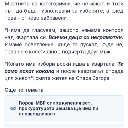
Местните са категорични, че не искат и този
път да бъдат използвани за изборите, а след
това - отново забравени.
"Няма да гласувам, защото нямаме контрол
над квартала си.
Всички деца са неграмотни.
Имаме осветление, къде го пускат, къде не,
това не е колегиално", подчерта друг мъж.
"Когато има избори всеки идва в квартала.
Те
само искат кокала
и после кварталът страда
цял живот", смята жител на Стара Загора.
Още по темата
Гюров: МВР спира купения вот,
прокуратурата решава ще има ли
справедливост