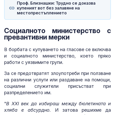
Проф. Близнашки: Трудно се доказва
купеният вот без залавяне на
местопрестъплението
Социалното министерство с
превантивни мерки
В борбата с купуването на гласове се включва
и социалното министерство, което пряко
работи с уязвимите групи.
За се предотвратят злоупотреби при ползване
на различни услуги или раздаване на помощи,
социални служители присъстват при
разпределението им.
"
В XXI век да избираш между бюлетината и
хляба е абсурдно.
И затова решихме да