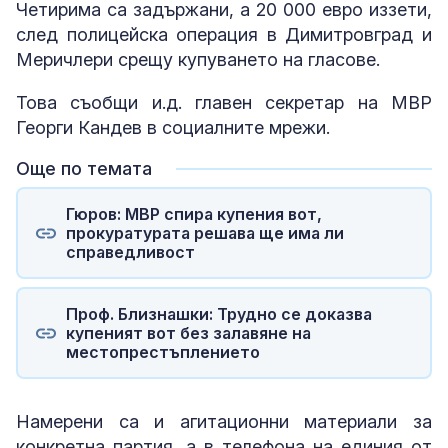
Четирима са задържани, а 20 000 евро иззети,
след полицейска операция в Димитровград и
Меричлери срещу купуването на гласове.
Това съобщи и.д. главен секретар на МВР
Георги Кандев в социалните мрежи.
Още по темата
Гюров: МВР спира купения вот,
прокуратурата решава ще има ли
справедливост
Проф. Близнашки: Трудно се доказва
купеният вот без залавяне на
местопрестъплението
Намерени са и агитационни материали за
конкретна партия, а в телефона на единия от