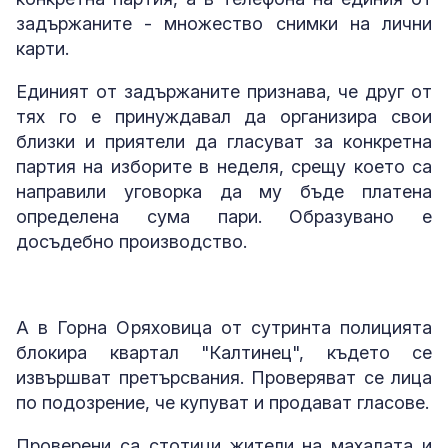
задържаните - множество снимки на лични
карти.
Единият от задържаните признава, че друг от
тях го е принуждавал да организира свои
близки и приятели да гласуват за конкретна
партия на изборите в неделя, срещу което са
направили уговорка да му бъде платена
определена сума пари. Образувано е
досъдебно производство.
А в Горна Оряховица от сутринта полицията
блокира квартал "Калтинец", където се
извършват претърсвания. Проверяват се лица
по подозрение, че купуват и продават гласове.
Проверени са стотици жители на махалата и