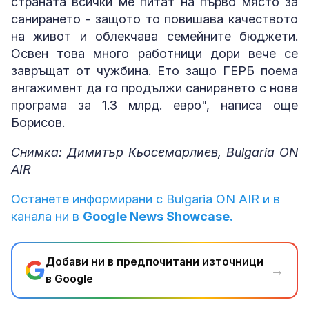
страната всички ме питат на първо място за
санирането - защото то повишава качеството
на живот и облекчава семейните бюджети.
Освен това много работници дори вече се
завръщат от чужбина. Ето защо ГЕРБ поема
ангажимент да го продължи санирането с нова
програма за 1.3 млрд. евро", написа още
Борисов.
Снимка: Димитър Кьосемарлиев, Bulgaria ON
AIR
Останете информирани с Bulgaria ON AIR и в
канала ни в
Google News Showcase.
Добави ни в предпочитани източници
→
в Google