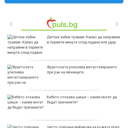
Детски зъбни травми: Какво да направим
в първите минути след падане или удар
Фруктозата улеснява метастазирането
при рак на яйчниците
Бебето отказва шише – какви могат да
бъдат причините?
Често срещана инфекция на кожата през