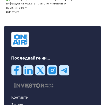
лятото – импетиго
Последвайте ни...
Контакти
За нас