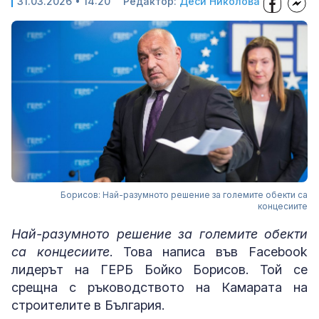
31.03.2026 • 14:20
Редактор:
Деси Николова
Борисов: Най-разумното решение за големите обекти са
концесиите
Най-разумното решение за големите обекти
са концесиите
. Това написа във Facebook
лидерът на ГЕРБ Бойко Борисов. Той се
срещна с ръководството на Камарата на
строителите в България.