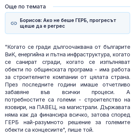
Още по темата
Борисов: Ако не беше ГЕРБ, прогресът
щеше да е регрес
"Когато се гради дългоочаквана от българите
ВиК, енергийна и пътна инфраструктура, когато
се санират сгради, когато се изпълняват
обекти по общинската програма - има работа
за строителните компании от цялата страна.
През последните години имаше отчетливо
забавяне във всички процеси. А
потребностите са големи - строителство на
язовири, на ПАВЕЦ, на магистрали. Държавата
няма как да финансира всичко, затова според
ГЕРБ най-разумното решение за големите
обекти са концесиите", пише той.