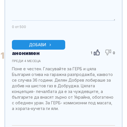
0
от 500
ДОБАВИ
анонимен
1
1
0
ПРЕДИ 4 МЕСЕЦА
Поне е честен. Гласувайте за ГЕРБ и цяла
България отива на гаражна разпродажба, каквото
се случва 36 години. Делян Добрев лобираше за
добив на шистов газ в Добруджа. Цялата
концепция- печалбата да е за чуждевците, а
българите да внасят зърно от Украйна, обогатено
с обеднен уран. За ГЕРБ- комисионни под масата,
а хората-кучета ги яли.