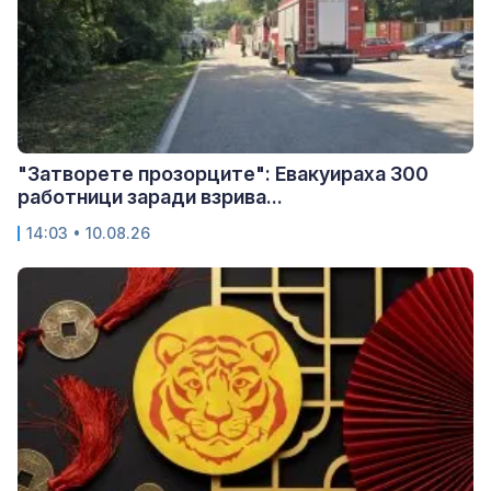
"Затворете прозорците": Евакуираха 300
работници заради взрива...
14:03 • 10.08.26