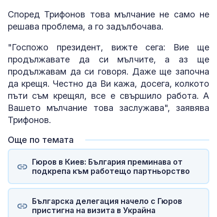
Според Трифонов това мълчание не само не
решава проблема, а го задълбочава.
"Госпожо президент, вижте сега: Вие ще
продължавате да си мълчите, а аз ще
продължавам да си говоря. Даже ще започна
да крещя. Честно да Ви кажа, досега, колкото
пъти съм крещял, все е свършило работа. А
Вашето мълчание това заслужава", заявява
Трифонов.
Още по темата
Гюров в Киев: България преминава от
подкрепа към работещо партньорство
Българска делегация начело с Гюров
пристигна на визита в Украйна