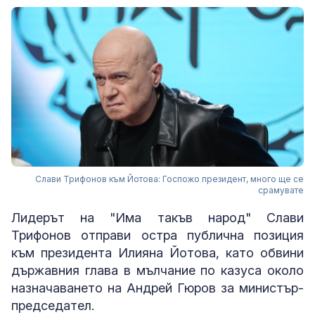
Слави Трифонов към Йотова: Госпожо президент, много ще се
срамувате
Лидерът на "Има такъв народ" Слави
Трифонов отправи остра публична позиция
към президента Илияна Йотова, като обвини
държавния глава в мълчание по казуса около
назначаването на Андрей Гюров за министър-
председател.