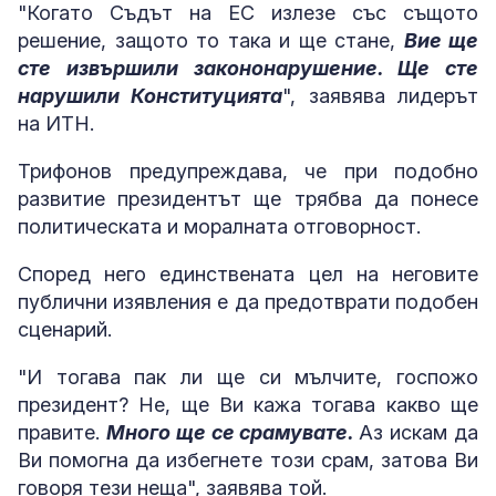
"Когато Съдът на ЕС излезе със същото
решение, защото то така и ще стане,
Вие ще
сте извършили закононарушение. Ще сте
нарушили Конституцията
", заявява лидерът
на ИТН.
Трифонов предупреждава, че при подобно
развитие президентът ще трябва да понесе
политическата и моралната отговорност.
Според него единствената цел на неговите
публични изявления е да предотврати подобен
сценарий.
"И тогава пак ли ще си мълчите, госпожо
президент? Не, ще Ви кажа тогава какво ще
правите.
Много ще се срамувате.
Аз искам да
Ви помогна да избегнете този срам, затова Ви
говоря тези неща", заявява той.