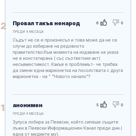
Провал такъв ненарод
2
6
0
ПРЕДИ 4 МЕСЕЦА
Съдът не се е произнесъл и това може да не се
случи до избиране на редовното
правителство.Към момента на издаване на указа
не е констатирана ( със съответния акт)
несъвместимост. Какъв е проблемът- че трябва
да смени една марионетка на посолствата с друга
марионетка - на " "Новото начало"?
анонимен
1
5
0
ПРЕДИ 4 МЕСЕЦА
Зулуса лобира за Пеевски, който сипеше същите
лъжи в Пеевски Информационен Канал преди дни.(
една от медиите му).