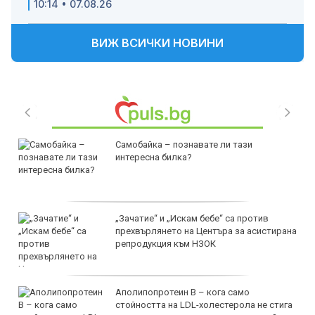
10:14 • 07.08.26
ВИЖ ВСИЧКИ НОВИНИ
Самобайка – познавате ли тази
интересна билка?
„Зачатие“ и „Искам бебе“ са против
прехвърлянето на Центъра за асистирана
репродукция към НЗОК
Аполипопротеин B – кога само
стойността на LDL-холестерола не стига