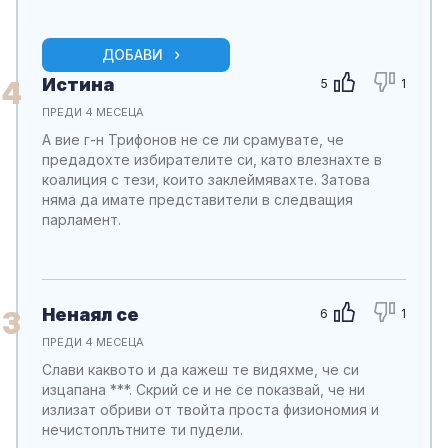
ДОБАВИ
Истина
4
5
1
ПРЕДИ 4 МЕСЕЦА
А вие г-н Трифонов не се ли срамувате, че
предадохте избирателите си, като влезнахте в
коалиция с тези, които заклеймявахте. Затова
няма да имате представители в следващия
парламент.
Ненаял се
3
6
1
ПРЕДИ 4 МЕСЕЦА
Слави каквото и да кажеш те видяхме, че си
изцапана ***. Скрий се и не се показвай, че ни
излизат обриви от твойта проста физиономия и
нечистоплътните ти пудели.