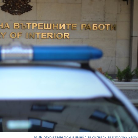
МВР откри телефон и имейл за сигнали за изборни нар