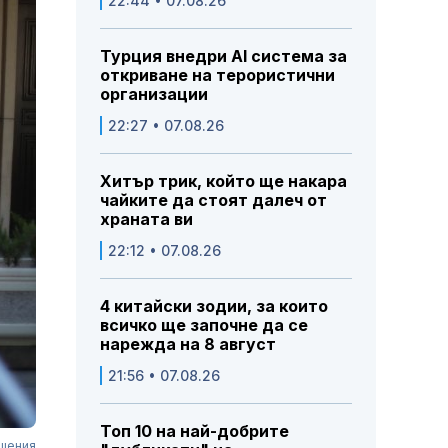
22:44 • 07.08.26
Турция внедри AI система за
откриване на терористични
организации
22:27 • 07.08.26
Хитър трик, който ще накара
чайките да стоят далеч от
храната ви
22:12 • 07.08.26
4 китайски зодии, за които
всичко ще започне да се
нарежда на 8 август
21:56 • 07.08.26
Топ 10 на най-добрите
ушения