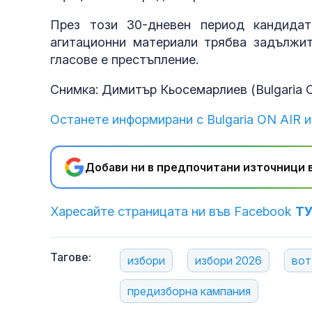
През този 30-дневен период кандидат
агитационни материали трябва задължит
гласове е престъпление.
Снимка: Димитър Кьосемарлиев (Bulgaria 
Останете информирани с Bulgaria ON AIR и
Добави ни в предпочитани източници в
Харесайте страницата ни във Facebook
Т
Тагове:
избори
избори 2026
вот
предизборна кампания