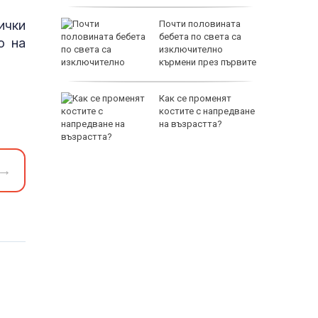
ички
на Русия
Почти половината
ите игри
бебета по света са
о на
е на
изключително
анкции
кърмени през първите
шест месеца
за Хайди
Как се променят
костите с напредване
на възрастта?
→