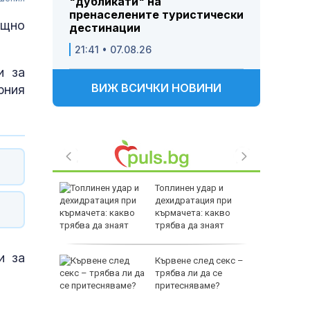
"дубликати" на
пренаселените туристически
ощно
дестинации
21:41 • 07.08.26
и за
ВИЖ ВСИЧКИ НОВИНИ
рния
зни -
Топлинен удар и
ои за
дехидратация при
кърмачета: какво
трябва да знаят
родителите
и за
и
Кървене след секс –
ловдив с
трябва ли да се
притесняваме?