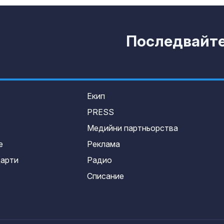
Последвайте 
Екип
PRESS
Медийни партньорства
е
Реклама
дарти
Радио
Списание