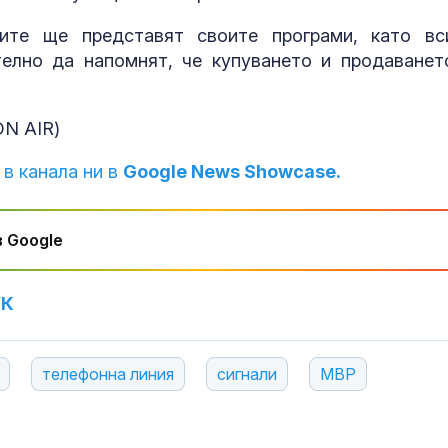
ите ще представят своите програми, като вс
Завръщането 
на Олимпийск
елно да напомнят, че купуването и продаванет
е подкопаван
глобалните с
ON AIR)
Топлес лято 
Клум
 в канала ни в
Google News Showcase.
 Google
УК
телефонна линия
сигнали
МВР