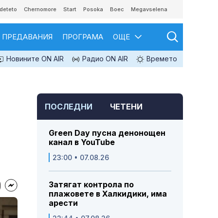
deteto
Chernomore
Start
Posoka
Boec
Megavselena
ПРЕДАВАНИЯ
ПРОГРАМА
ОЩЕ
Новините ON AIR
Радио ON AIR
Времето
ПОСЛЕДНИ
ЧЕТЕНИ
Green Day пусна денонощен
канал в YouTube
23:00 • 07.08.26
Затягат контрола по
плажовете в Халкидики, има
арести