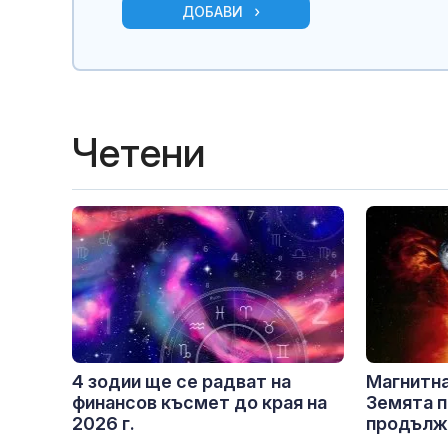
ДОБАВИ
Четени
4 зодии ще се радват на
Магнитна
финансов късмет до края на
Земята п
2026 г.
продължи