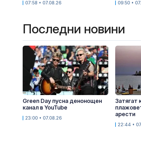
07:58 • 07.08.26
09:50 • 07
Последни новини
Green Day пусна денонощен
Затягат 
канал в YouTube
плажовет
арести
23:00 • 07.08.26
22:44 • 07