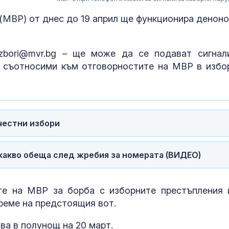
(МВР) от днес до 19 април ще функционира денон
izbori@mvr.bg – ще може да се подават сигнал
, съотносими към отговорностите на МВР в избо
честни избори
Венера във Ве
какво предст
 какво обеща след жребия за номерата (ВИДЕО)
зодиите?
те на МВР за борба с изборните престъпления 
Левски побед
време на предстоящия вот.
Локомотив П
2:0
а в полунощ на 20 март.