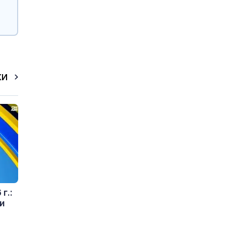
КИ
г.:
и