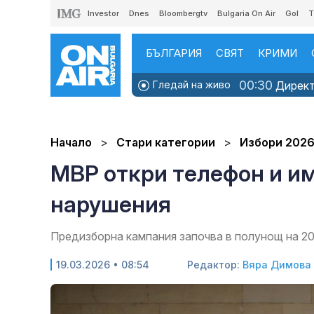
Investor
Dnes
Bloombergtv
Bulgaria On Air
Gol
T
БЪЛГАРИЯ
СВЯТ
КРИМИ
00:30
Гледай на живо
Директн
Начало
Стари категории
Избори 202
МВР откри телефон и им
нарушения
Предизборна кампания започва в полунощ на 2
19.03.2026 • 08:54
Редактор:
Вяра Димова