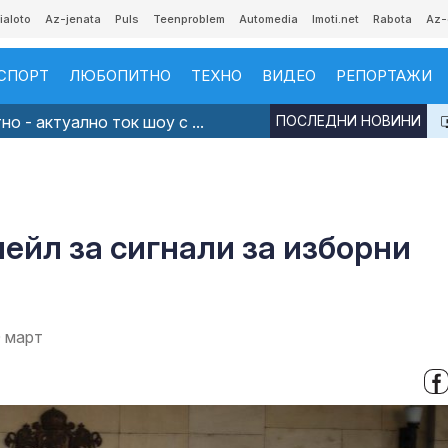
ialoto
Az-jenata
Puls
Teenproblem
Automedia
Imoti.net
Rabota
Az-
СПОРТ
ЛЮБОПИТНО
ТЕХНО
ВИДЕО
РЕПОРТАЖИ
о - актуално ток шоу с ...
ПОСЛЕДНИ НОВИНИ
6
ейл за сигнали за изборни
0 март