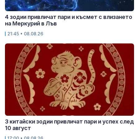
4 зодии привличат пари и късмет с влизането
на Меркурий в Лъв
21:45 • 08.08.26
3 китайски зодии привличат пари и успех след
10 август
17:00 • 08.08.26