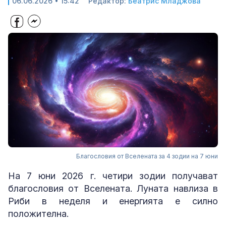
06.06.2026 • 15:42
Редактор:
Беатрис Младжова
Благословия от Вселената за 4 зодии на 7 юни
На 7 юни 2026 г. четири зодии получават
благословия от Вселената. Луната навлиза в
Риби в неделя и енергията е силно
положителна.