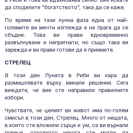
да споделите "богатството", така да се каже.
По време на тази лунна фаза една от най-
големите ви мечти изглежда е на прага да се
сбъдне. Това ви прави едновременно
развълнувани и напрегнати, но също така ви
зарежда и ви прави готови да я приемете.
СТРЕЛЕЦ
В този ден Луната в Риби ви кара да
размишлявате върху минали решения. Сега
виждате, че вие сте направили правилните
избори.
Чувствате, че целият ви живот има по-голям
смисъл в този ден, Стрелец. Много от нещата,
в които сте вложили сърце и ум, са ви върнали
повече, отколкото някога сте могли да