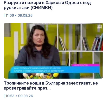
Разруха и пожари в Харков и Одеса след
руски атаки (СНИМКИ)
11:06 • 09.08.26
Тропичните нощи в България зачестяват, не
проветрявайте през...
10:53 • 09.08.26