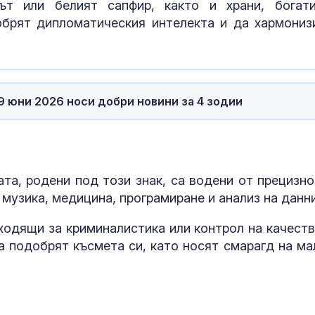
ът или белият сапфир, както и храни, богат
обрят дипломатическия интелекта и да хармониз
 юни 2026 носи добри новини за 4 зодии
та, родени под този знак, са водени от прецизно
 музика, медицина, програмиране и анализ на данн
ходящи за криминалистика или контрол на качеств
да подобрят късмета си, като носят смарагд на ма