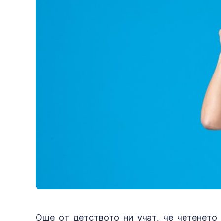
Още от детството ни учат, че четенето 