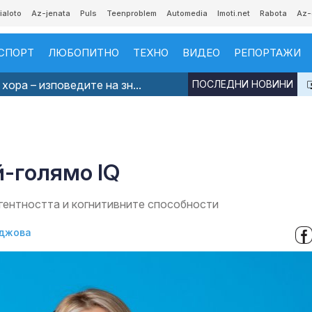
ialoto
Az-jenata
Puls
Teenproblem
Automedia
Imoti.net
Rabota
Az-
СПОРТ
ЛЮБОПИТНО
ТЕХНО
ВИДЕО
РЕПОРТАЖИ
хора – изповедите на зн...
ПОСЛЕДНИ НОВИНИ
й-голямо IQ
гентността и когнитивните способности
джова