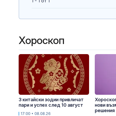
1 - 1 от 1
Хороскоп
3 китайски зодии привличат
Хороскоп
пари и успех след 10 август
нови въз
решения
17:00 • 08.08.26