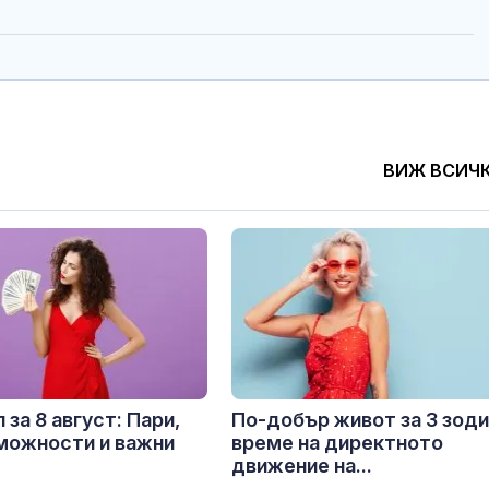
ВИЖ ВСИЧ
 за 8 август: Пари,
По-добър живот за 3 зоди
можности и важни
време на директното
движение на...