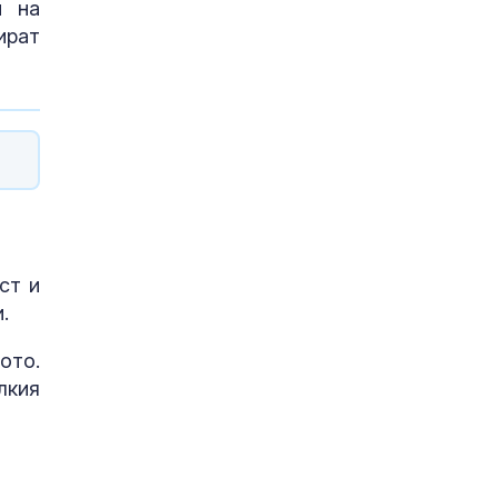
и на
ират
ст и
и.
ото.
лкия