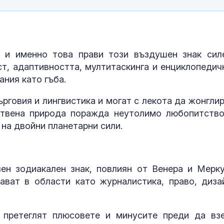
Асеновград о
над 6000 дека
е овладян
Интер надви 
, и именно това прави този въздушен знак сил
в дербито, Ди
ст, адаптивността, мултитаскинга и енциклопедич
превърна в г
ания като гъба.
ърговия и лингвистика и могат с лекота да жонглир
ствена природа поражда неутолимо любопитство
 на двойни планетарни сили.
ен зодиакален знак, повлиян от Венера и Мерку
ават в области като журналистика, право, диза
 претеглят плюсовете и минусите преди да вз