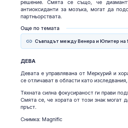
решение. Смята се също, че диамант
антиоксиданти за мозъка, могат да под
партньорствата.
Още по темата
Съвпадът между Венера и Юпитер на 9
ДЕВА
Девата е управлявана от Меркурий и хора
се отличават в области като изследвания,
Тяхната силна фокусираност ги прави под
Смята се, че хората от този знак могат 
пръст.
Снимка: Magnific