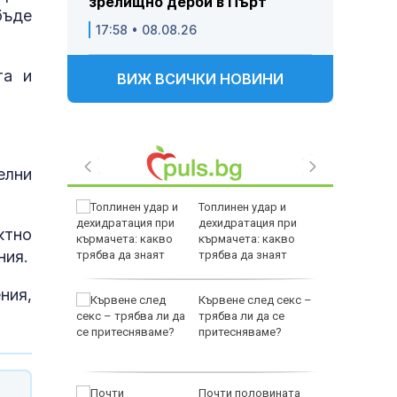
зрелищно дерби в Пърт
бъде
17:58 • 08.08.26
та и
ВИЖ ВСИЧКИ НОВИНИ
елни
д семеен
Топлинен удар и
-годишен
дехидратация при
ктно
кърмачета: какво
ния.
трябва да знаят
родителите
ния,
 да се
Кървене след секс –
яди
трябва ли да се
т
притесняваме?
в
й
Почти половината