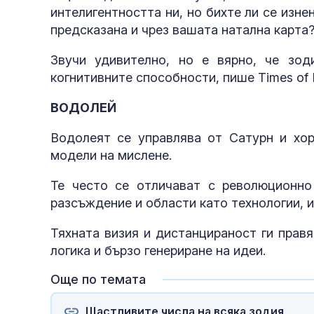
интелигентността ни, но бихте ли се изн
предсказана и чрез вашата натална карта
Звучи удивително, но е вярно, че зод
когнитивните способности, пише Times of I
ВОДОЛЕЙ
Водолеят се управлява от Сатурн и хор
модели на мислене.
Те често се отличават с революционно 
разсъждение и области като технологии, 
Тяхната визия и дистанцираност ги прав
логика и бързо генериране на идеи.
Още по темата
Щастливите числа на всяка зодия