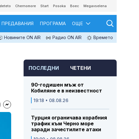
deteto
Chernomore
Start
Posoka
Boec
Megavselena
ПРЕДАВАНИЯ
ПРОГРАМА
ОЩЕ
Новините ON AIR
Радио ON AIR
Времето
ПОСЛЕДНИ
ЧЕТЕНИ
90-годишен мъж от
Кобиляне е в неизвестност
19:18 • 08.08.26
Турция ограничава корабния
трафик към Черно море
заради зачестилите атаки