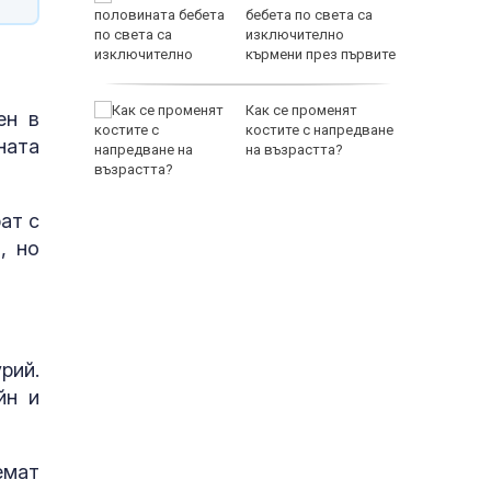
бхвана
бебета по света са
ра, вече
изключително
кърмени през първите
шест месеца
Ювентус
Как се променят
ен в
уф се
костите с напредване
ната
ерой
на възрастта?
ат с
, но
рий.
йн и
емат