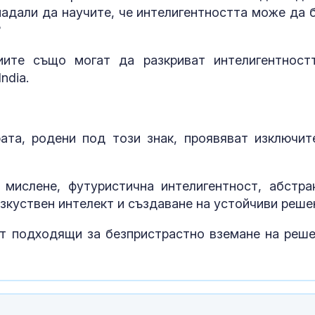
енадали да научите, че интелигентността може да 
?
иите също могат да разкриват интелигентност
ndia.
ата, родени под този знак, проявяват изключит
Убийство сле
конфликт: 18
мислене, футуристична интелигентност, абстра
е задържан в
изкуствен интелект и създаване на устойчиви реше
Странско
ят подходящи за безпристрастно вземане на реше
"Нямаме къде
върнем": Хил
украинци губя
домовете си 
окупираните територии
Пожарът кра