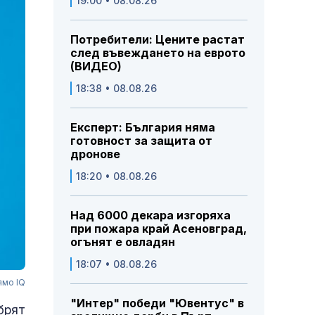
19:00 • 08.08.26
Потребители: Цените растат
след въвеждането на еврото
(ВИДЕО)
18:38 • 08.08.26
Експерт: България няма
готовност за защита от
дронове
18:20 • 08.08.26
Над 6000 декара изгоряха
при пожара край Асеновград,
огънят е овладян
18:07 • 08.08.26
ямо IQ
"Интер" победи "Ювентус" в
брят