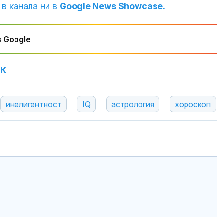
 в канала ни в
Google News Showcase.
 Google
УК
инелигентност
IQ
астрология
хороскоп