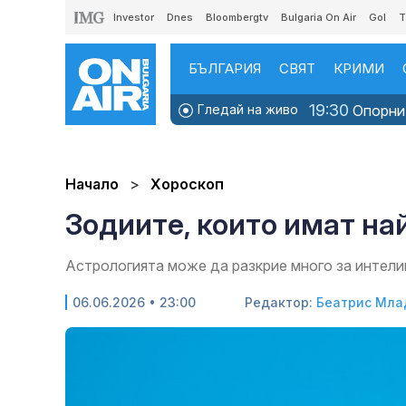
Investor
Dnes
Bloombergtv
Bulgaria On Air
Gol
T
БЪЛГАРИЯ
СВЯТ
КРИМИ
19:30
Гледай на живо
Опорни 
Начало
Хороскоп
Зодиите, които имат на
Астрологията може да разкрие много за интели
06.06.2026 • 23:00
Редактор:
Беатрис Мла