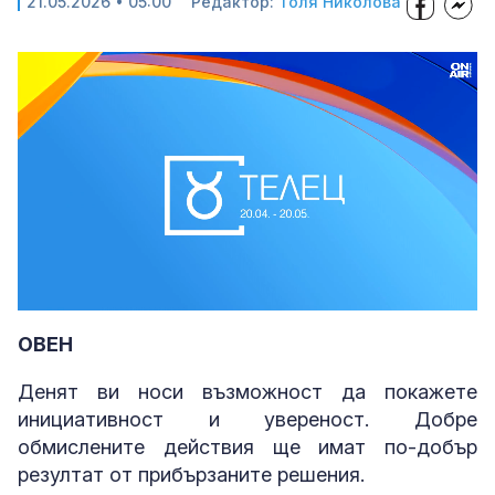
21.05.2026 • 05:00
Редактор:
Толя Николова
Loaded
:
Unmute
26.89%
ОВЕН
Денят ви носи възможност да покажете
инициативност и увереност. Добре
обмислените действия ще имат по-добър
резултат от прибързаните решения.