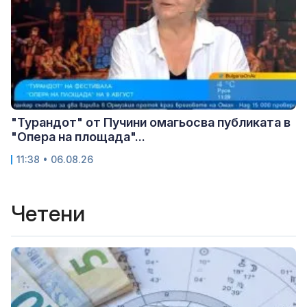
"Турандот" от Пучини омагьосва публиката в
"Опера на площада"...
11:38 • 06.08.26
Четени