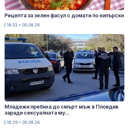
Рецепта за зелен фасул с домати по кипърски
16:33 • 05.08.26
Младежи пребиха до смърт мъж в Пловдив
заради сексуалната му...
18:29 • 05.08.26