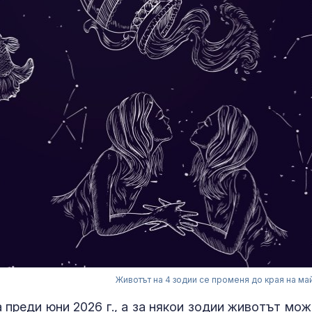
Животът на 4 зодии се променя до края на ма
преди юни 2026 г., а за някои зодии животът мож