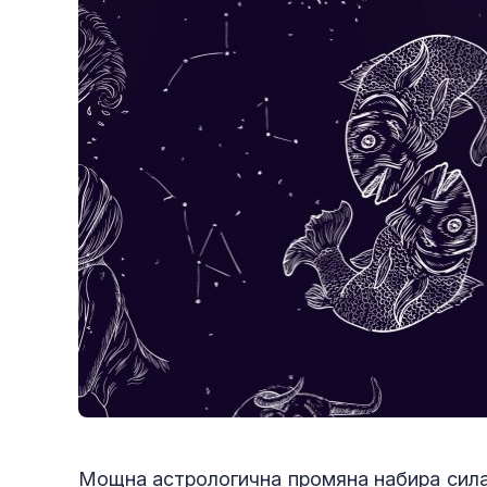
Мощна астрологична промяна набира сила 