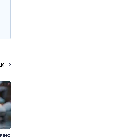
КИ
ично