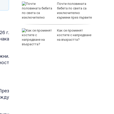
зни -
Почти половината
ои за
бебета по света са
изключително
кърмени през първите
шест месеца
и
Как се променят
6 г.
ловдив с
костите с напредване
нака
на възрастта?
жни.
ност
През
ежду