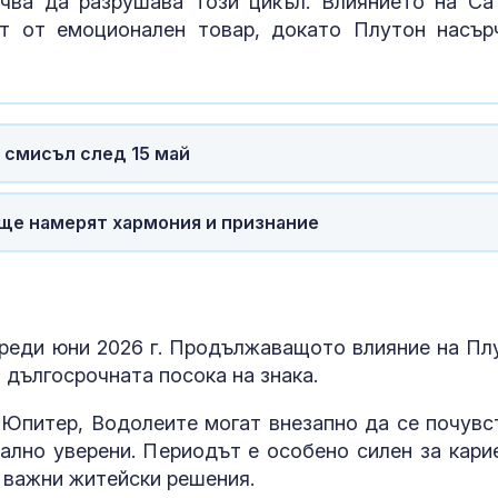
очва да разрушава този цикъл. Влиянието на Са
т от емоционален товар, докато Плутон насър
 смисъл след 15 май
 ще намерят хармония и признание
реди юни 2026 г. Продължаващото влияние на Пл
 дългосрочната посока на знака.
и Юпитер, Водолеите могат внезапно да се почувс
ално уверени. Периодът е особено силен за кари
и важни житейски решения.