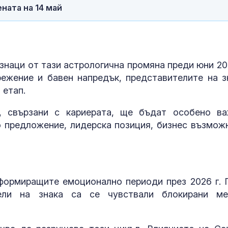
ната на 14 май
Венера във Ве
какво предст
зодиите?
Левски побед
знаци от тази астрологична промяна преди юни 202
Локомотив П
ежение и бавен напредък, представителите на з
2:0
 етап.
, свързани с кариерата, ще бъдат особено ва
 предложение, лидерска позиция, бизнес възмож
формиращите емоционално периоди през 2026 г. 
ели на знака са се чувствали блокирани м