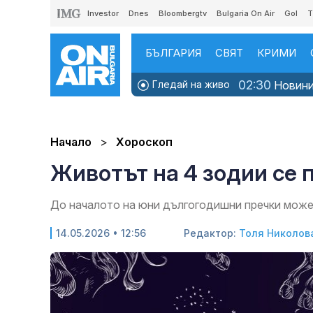
Investor
Dnes
Bloombergtv
Bulgaria On Air
Gol
T
БЪЛГАРИЯ
СВЯТ
КРИМИ
02:30
Гледай на живо
Новинит
Начало
Хороскоп
Животът на 4 зодии се 
До началото на юни дългогодишни пречки може 
14.05.2026 • 12:56
Редактор:
Толя Николов