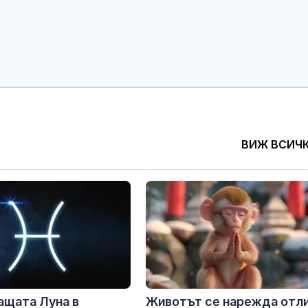
ВИЖ ВСИЧ
ащата Луна в
Животът се нарежда отл