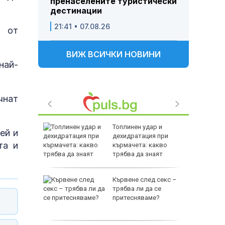
пренаселените туристически
дестинации
21:41 • 07.08.26
я от
ВИЖ ВСИЧКИ НОВИНИ
най-
чнат
е
Топлинен удар и
ей и
като
дехидратация при
та и
а
кърмачета: какво
слуги
трябва да знаят
родителите
Кървене след секс –
родава
трябва ли да се
ат за 22
притесняваме?