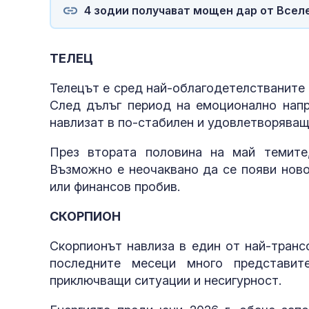
4 зодии получават мощен дар от Вселе
ТЕЛЕЦ
Телецът е сред най-облагодетелстваните 
След дълъг период на емоционално напр
навлизат в по-стабилен и удовлетворяващ
През втората половина на май темите
Възможно е неочаквано да се появи ново
или финансов пробив.
СКОРПИОН
Скорпионът навлиза в един от най-транс
последните месеци много представит
приключващи ситуации и несигурност.