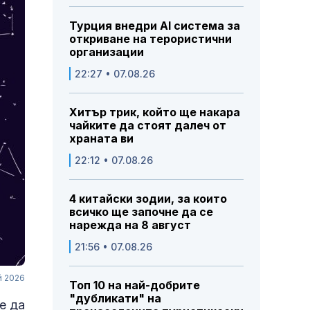
Турция внедри AI система за
откриване на терористични
организации
22:27 • 07.08.26
Хитър трик, който ще накара
чайките да стоят далеч от
храната ви
22:12 • 07.08.26
4 китайски зодии, за които
всичко ще започне да се
нарежда на 8 август
21:56 • 07.08.26
й 2026
Топ 10 на най-добрите
"дубликати" на
е да