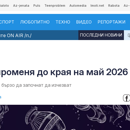
ialoto
Az-jenata
Puls
Teenproblem
Automedia
Imoti.net
Rabota
Az-
СПОРТ
ЛЮБОПИТНО
ТЕХНО
ВИДЕО
РЕПОРТАЖИ
е ON AIR /п./
ПОСЛЕДНИ НОВИНИ
променя до края на май 2026
бързо да започнат да изчезват
а