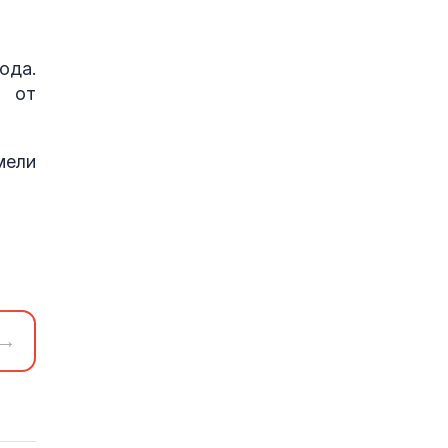
ода.
ч от
мели
→