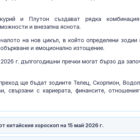
курий и Плутон създават рядка комбинаци
можности и внезапна яснота.
ачалото на нов цикъл, в който определени зодии 
, объркване и емоционално изтощение.
2026 г. дългогодишни пречки могат бързо да запо
Страната ни с
 преход ще бъдат зодиите Телец, Скорпион, Водол
позиционира 
и, свързани с кариерата, финансите, отношения
дестинация з
космически у
Една от 36: На
Острова се п
Lada Niva уник
т китайския хороскоп на 15 май 2026 г.
хил. паунда