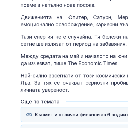
поеме в напълно нова посока.
Движенията на Юпитер, Сатурн, Мер
емоционално освобождение, кариерни въз
Тази енергия не е случайна. Тя бележи н
сетне ще излязат от период на забавяния
Между средата на май и началото на юни 
да изчезват, пише The Economic Times.
Най-силно засегнати от този космически
Лъв. За тях се очакват сериозни пробив
личната увереност.
Още по темата
Късмет и отлични финанси за 6 зодии о