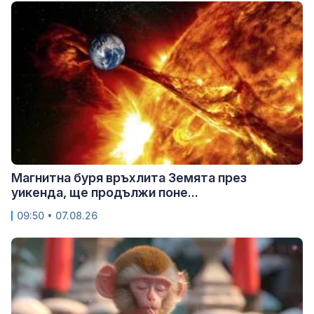
Магнитна буря връхлита Земята през
уикенда, ще продължи поне...
09:50 • 07.08.26