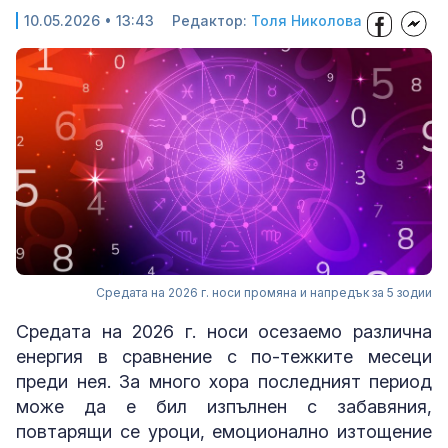
10.05.2026 • 13:43
Редактор:
Толя Николова
Средата на 2026 г. носи промяна и напредък за 5 зодии
Средата на 2026 г. носи осезаемо различна
енергия в сравнение с по-тежките месеци
преди нея. За много хора последният период
може да е бил изпълнен с забавяния,
повтарящи се уроци, емоционално изтощение