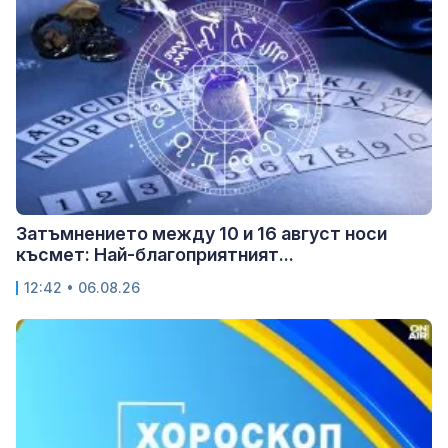
Затъмнението между 10 и 16 август носи
късмет: Най-благоприятният...
12:42 • 06.08.26