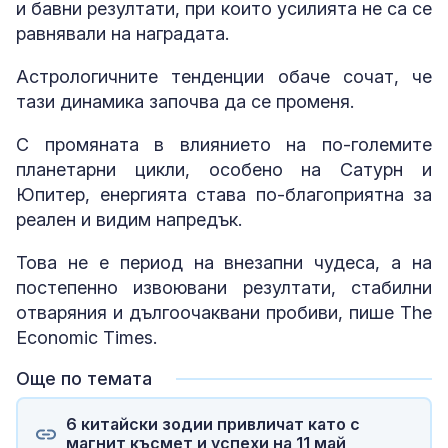
и бавни резултати, при които усилията не са се
равнявали на наградата.
Астрологичните тенденции обаче сочат, че
тази динамика започва да се променя.
С промяната в влиянието на по-големите
планетарни цикли, особено на Сатурн и
Юпитер, енергията става по-благоприятна за
реален и видим напредък.
Това не е период на внезапни чудеса, а на
постепенно извоювани резултати, стабилни
отваряния и дългоочаквани пробиви, пише The
Economic Times.
Още по темата
6 китайски зодии привличат като с
магнит късмет и успехи на 11 май