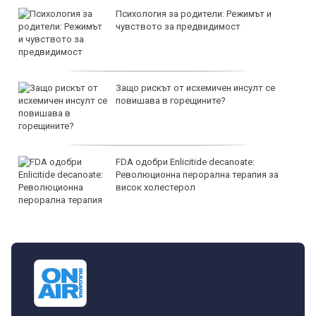
Психология за родители: Режимът и
чувството за предвидимост
Защо рискът от исхемичен инсулт се
повишава в горещините?
FDA одобри Еnlicitide decanoate:
Революционна перорална терапия за
висок холестерол