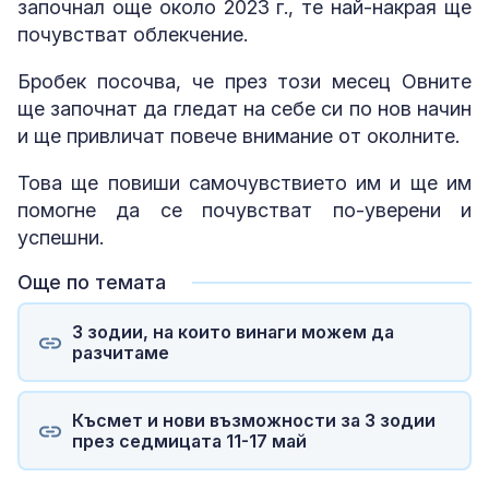
започнал още около 2023 г., те най-накрая ще
почувстват облекчение.
Бробек посочва, че през този месец Овните
ще започнат да гледат на себе си по нов начин
и ще привличат повече внимание от околните.
Това ще повиши самочувствието им и ще им
помогне да се почувстват по-уверени и
успешни.
Още по темата
3 зодии, на които винаги можем да
разчитаме
Късмет и нови възможности за 3 зодии
през седмицата 11-17 май