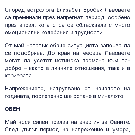
Според астролога Елизабет Бробек Лъвовете
са преминали през напрегнат период, особено
през април, когато са се сблъсквали с много
емоционални колебания и трудности.
От май нататък обаче ситуацията започва да
се подобрява. До края на месеца Лъвовете
могат да усетят истинска промяна към по-
добро – както в личните отношения, така и в
кариерата.
Напрежението, натрупвано от началото на
годината, постепенно ще остане в миналото.
ОВЕН
Май носи силен прилив на енергия за Овните.
След дълъг период на напрежение и умора,