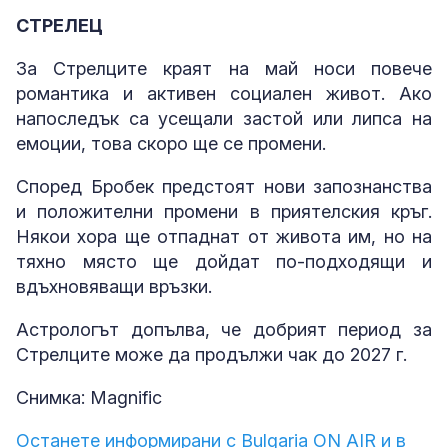
СТРЕЛЕЦ
За Стрелците краят на май носи повече
романтика и активен социален живот. Ако
напоследък са усещали застой или липса на
емоции, това скоро ще се промени.
Според Бробек предстоят нови запознанства
и положителни промени в приятелския кръг.
Някои хора ще отпаднат от живота им, но на
тяхно място ще дойдат по-подходящи и
вдъхновяващи връзки.
Астрологът допълва, че добрият период за
Стрелците може да продължи чак до 2027 г.
Снимка: Magnific
Останете информирани с Bulgaria ON AIR и в