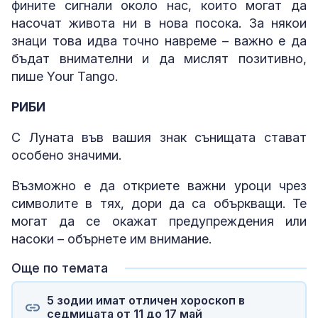
фините сигнали около нас, които могат да
насочат живота ни в нова посока. За някои
знаци това идва точно навреме – важно е да
бъдат внимателни и да мислят позитивно,
пише Your Tango.
РИБИ
С Луната във вашия знак сънищата стават
особено значими.
Възможно е да откриете важни уроци чрез
символите в тях, дори да са объркващи. Те
могат да се окажат предупреждения или
насоки – обърнете им внимание.
Още по темата
5 зодии имат отличен хороскоп в
седмицата от 11 до 17 май