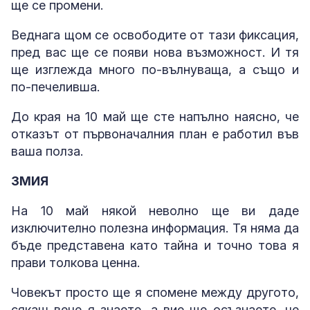
ще се промени.
Веднага щом се освободите от тази фиксация,
пред вас ще се появи нова възможност. И тя
ще изглежда много по-вълнуваща, а също и
по-печеливша.
До края на 10 май ще сте напълно наясно, че
отказът от първоначалния план е работил във
ваша полза.
ЗМИЯ
На 10 май някой неволно ще ви даде
изключително полезна информация. Тя няма да
бъде представена като тайна и точно това я
прави толкова ценна.
Човекът просто ще я спомене между другото,
сякаш вече я знаете, а вие ще осъзнаете, че