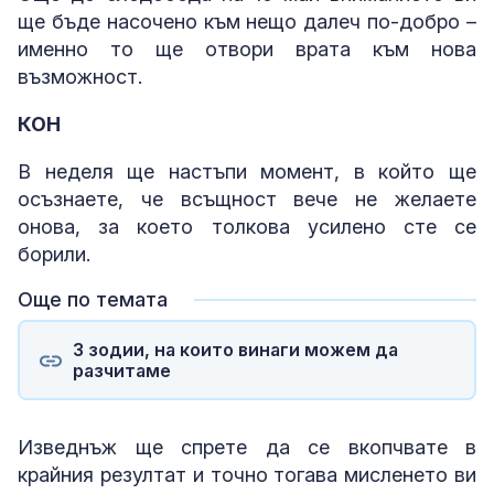
ще бъде насочено към нещо далеч по-добро –
именно то ще отвори врата към нова
възможност.
КОН
В неделя ще настъпи момент, в който ще
осъзнаете, че всъщност вече не желаете
онова, за което толкова усилено сте се
борили.
Още по темата
3 зодии, на които винаги можем да
разчитаме
Изведнъж ще спрете да се вкопчвате в
крайния резултат и точно тогава мисленето ви