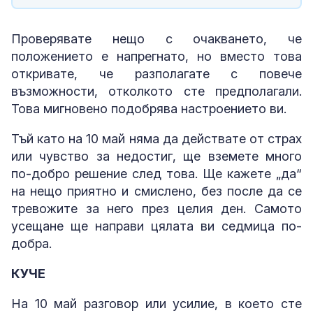
Проверявате нещо с очакването, че
положението е напрегнато, но вместо това
откривате, че разполагате с повече
възможности, отколкото сте предполагали.
Това мигновено подобрява настроението ви.
Тъй като на 10 май няма да действате от страх
или чувство за недостиг, ще вземете много
по-добро решение след това. Ще кажете „да“
на нещо приятно и смислено, без после да се
тревожите за него през целия ден. Самото
усещане ще направи цялата ви седмица по-
добра.
КУЧЕ
На 10 май разговор или усилие, в което сте