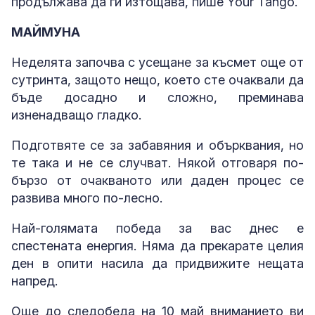
продължава да ги изтощава, пише Your Tango.
МАЙМУНА
Неделята започва с усещане за късмет още от
сутринта, защото нещо, което сте очаквали да
бъде досадно и сложно, преминава
изненадващо гладко.
Подготвяте се за забавяния и обърквания, но
те така и не се случват. Някой отговаря по-
бързо от очакваното или даден процес се
развива много по-лесно.
Най-голямата победа за вас днес е
спестената енергия. Няма да прекарате целия
ден в опити насила да придвижите нещата
напред.
Още до следобеда на 10 май вниманието ви