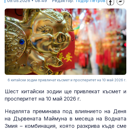
09.05.2026 • 08:49
Редактор:
Тодор Петров
6 китайски зодии привличат късмет и просперитет на 10 май 2026 г.
Шест китайски зодии ще привлекат късмет и
просперитет на 10 май 2026 г.
Неделята преминава под влиянието на Деня
на Дървената Маймуна в месеца на Водната
Змия – комбинация, която разкрива къде сме