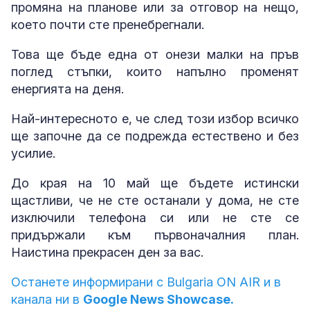
промяна на планове или за отговор на нещо,
което почти сте пренебрегнали.
Това ще бъде една от онези малки на пръв
поглед стъпки, които напълно променят
енергията на деня.
Най-интересното е, че след този избор всичко
ще започне да се подрежда естествено и без
усилие.
До края на 10 май ще бъдете истински
щастливи, че не сте останали у дома, не сте
изключили телефона си или не сте се
придържали към първоначалния план.
Наистина прекрасен ден за вас.
Останете информирани с Bulgaria ON AIR и в
канала ни в
Google News Showcase.