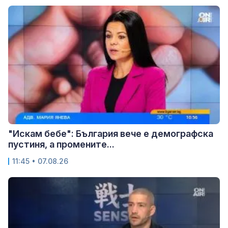
"Искам бебе": България вече е демографска
пустиня, а промените...
11:45 • 07.08.26