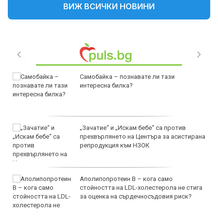
ВИЖ ВСИЧКИ НОВИНИ
Самобайка – познавате ли тази
интересна билка?
„Зачатие“ и „Искам бебе“ са против
прехвърлянето на Центъра за асистирана
репродукция към НЗОК
Аполипопротеин B – кога само
стойността на LDL-холестерола не стига
за оценка на сърдечносъдовия риск?