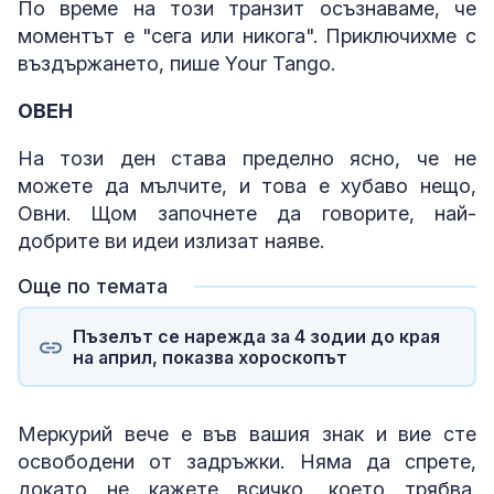
По време на този транзит осъзнаваме, че
моментът е "сега или никога". Приключихме с
въздържането, пише Your Tango.
ОВЕН
На този ден става пределно ясно, че не
можете да мълчите, и това е хубаво нещо,
Овни. Щом започнете да говорите, най-
добрите ви идеи излизат наяве.
Още по темата
Пъзелът се нарежда за 4 зодии до края
на април, показва хороскопът
Меркурий вече е във вашия знак и вие сте
освободени от задръжки. Няма да спрете,
докато не кажете всичко, което трябва.