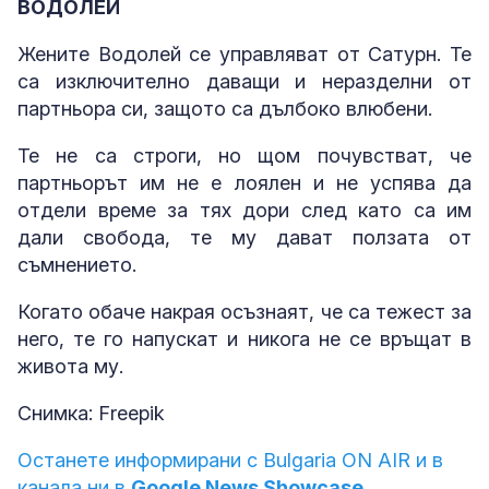
ВОДОЛЕЙ
Жените Водолей се управляват от Сатурн. Те
са изключително даващи и неразделни от
партньора си, защото са дълбоко влюбени.
Те не са строги, но щом почувстват, че
партньорът им не е лоялен и не успява да
отдели време за тях дори след като са им
дали свобода, те му дават ползата от
съмнението.
Когато обаче накрая осъзнаят, че са тежест за
него, те го напускат и никога не се връщат в
живота му.
Снимка: Freepik
Останете информирани с Bulgaria ON AIR и в
канала ни в
Google News Showcase.