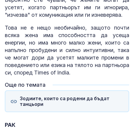
усетят, когато партньорът им ги игнорира,
"изчезва" от комуникация или ги изневерява.
Това не е нещо необичайно, защото почти
всяка жена има способността да усеща
енергии, но има много малко жени, които са
напълно пробудени и силно интуитивни, така
че могат дори да усетят малките промени в
поведението или езика на тялото на партньора
си, според Times of India.
Още по темата
Зодиите, които са родени да бъдат
танцьори
РАК