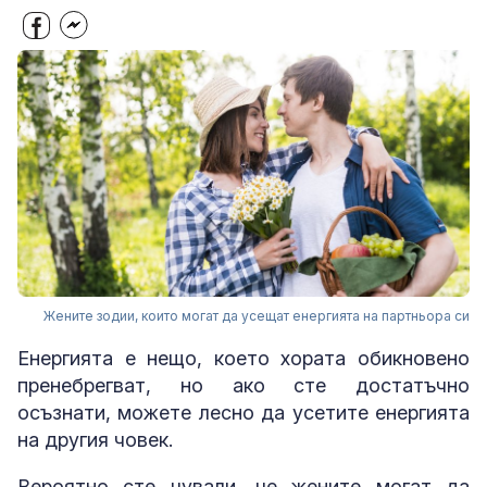
Жените зодии, които могат да усещат енергията на партньора си
Енергията е нещо, което хората обикновено
пренебрегват, но ако сте достатъчно
осъзнати, можете лесно да усетите енергията
на другия човек.
Вероятно сте чували, че жените могат да