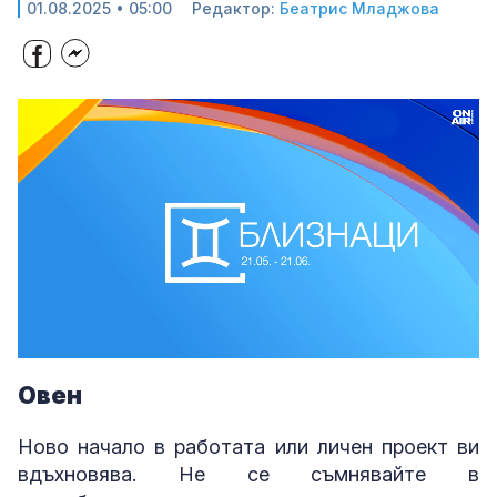
01.08.2025 • 05:00
Редактор:
Беатрис Младжова
Loaded
:
Unmute
34.12%
Овен
Ново начало в работата или личен проект ви
вдъхновява. Не се съмнявайте в