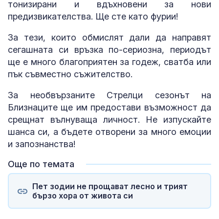
тонизирани и вдъхновени за нови
предизвикателства. Ще сте като фурии!
За тези, които обмислят дали да направят
сегашната си връзка по-сериозна, периодът
ще е много благоприятен за годеж, сватба или
пък съвместно съжителство.
За необвързаните Стрелци сезонът на
Близнаците ще им предостави възможност да
срещнат вълнуваща личност. Не изпускайте
шанса си, а бъдете отворени за много емоции
и запознанства!
Още по темата
Пет зодии не прощават лесно и трият
бързо хора от живота си