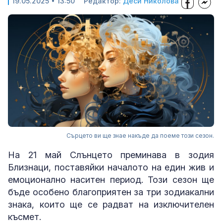
19.05.2025 • 13:50
Редактор:
Деси Николова
Сърцето ви ще знае накъде да поеме този сезон.
На 21 май Слънцето преминава в зодия
Близнаци, поставяйки началото на един жив и
емоционално наситен период. Този сезон ще
бъде особено благоприятен за три зодиакални
знака, които ще се радват на изключителен
късмет.