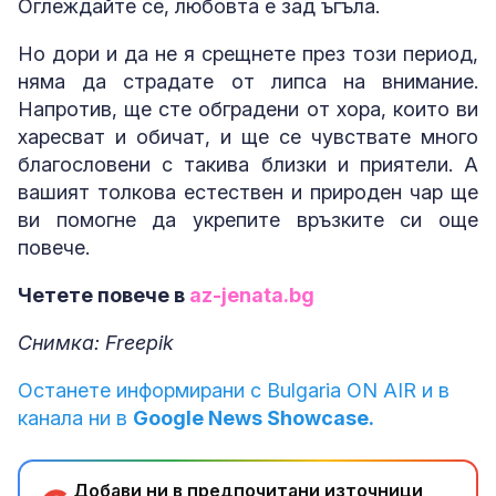
Оглеждайте се, любовта е зад ъгъла.
Но дори и да не я срещнете през този период,
няма да страдате от липса на внимание.
Напротив, ще сте обградени от хора, които ви
харесват и обичат, и ще се чувствате много
благословени с такива близки и приятели. А
вашият толкова естествен и природен чар ще
ви помогне да укрепите връзките си още
повече.
Четете повече в
az-jenata.bg
Снимка: Freepik
Останете информирани с Bulgaria ON AIR и в
канала ни в
Google News Showcase.
Добави ни в предпочитани източници