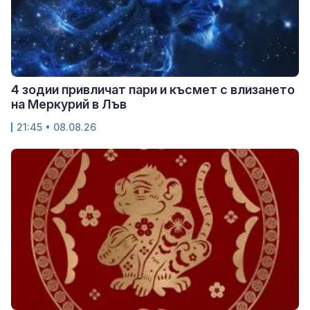
4 зодии привличат пари и късмет с влизането
на Меркурий в Лъв
21:45 • 08.08.26