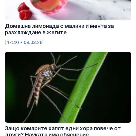
Домашна лимонада с малини и мента за
разхлаждане в жегите
17:40 • 09.08.26
Защо комарите хапят едни хора повече от
други? Науката има обяснение