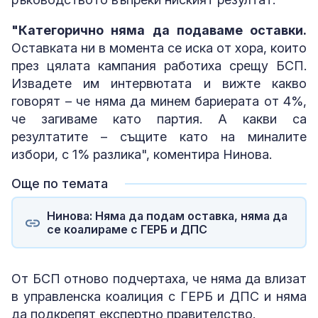
"Категорично няма да подаваме оставки.
Оставката ни в момента се иска от хора, които
през цялата кампания работиха срещу БСП.
Извадете им интервютата и вижте какво
говорят – че няма да минем бариерата от 4%,
че загиваме като партия. А какви са
резултатите – същите като на миналите
избори, с 1% разлика", коментира Нинова.
Още по темата
Нинова: Няма да подам оставка, няма да
се коалираме с ГЕРБ и ДПС
От БСП отново подчертаха, че няма да влизат
в управленска коалиция с ГЕРБ и ДПС и няма
да подкрепят експертно правителство.