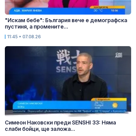
"Искам бебе": България вече е демографска
пустиня, а промените...
11:45 • 07.08.26
Симеон Наковски преди SENSHI 33: Няма
слаби бойци, ще заложа...