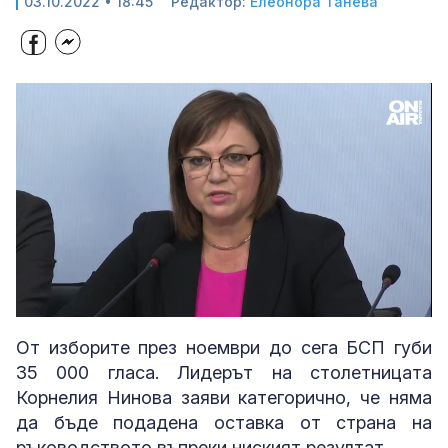
03.10.2022 • 18:45
Редактор:
Елеонора Танева
Loaded
:
Unmute
36.67%
От изборите през ноември до сега БСП губи
35 000 гласа. Лидерът на столетницата
Корнелия Нинова заяви категорично, че няма
да бъде подадена оставка от страна на
ръководството въпреки ниският резултат.