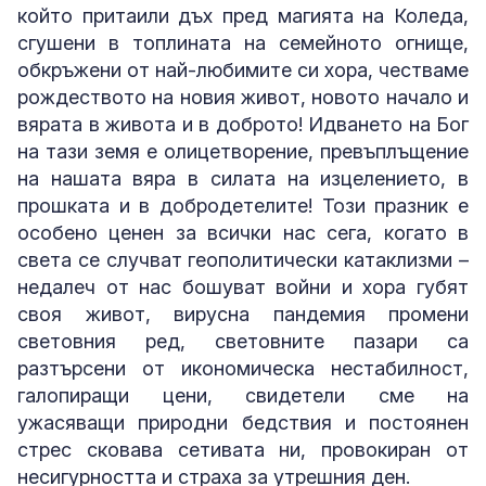
който притаили дъх пред магията на Коледа,
сгушени в топлината на семейното огнище,
обкръжени от най-любимите си хора, честваме
рождеството на новия живот, новото начало и
вярата в живота и в доброто! Идването на Бог
на тази земя е олицетворение, превъплъщение
на нашата вяра в силата на изцелението, в
прошката и в добродетелите! Този празник е
особено ценен за всички нас сега, когато в
света се случват геополитически катаклизми –
недалеч от нас бошуват войни и хора губят
своя живот, вирусна пандемия промени
световния ред, световните пазари са
разтърсени от икономическа нестабилност,
галопиращи цени, свидетели сме на
ужасяващи природни бедствия и постоянен
стрес сковава сетивата ни, провокиран от
несигурността и страха за утрешния ден.