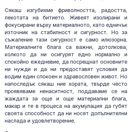
Сякаш изгубихме фриволността, радостта,
лекотата на битието. Живеят изолирани и
фокусирани върху материалното, като едничък
източник на стабилност и сигурност. Но за
съжаление тази сигурност е само илюзорна.
Материалните блага са важни, дотолкова,
колкото да ни осигурят едно нормално и
спокойно ежедневие, да посрещнат основните
ни нужди и да ни предоставят условия да
водим един спокоен и здравословен живот. Но
напоследък сякаш ние хората, твърде често
проявяваме ненаситност, поддаваме се на
жаждата за още и още материални блага,
макар и те в процеса на акумулация да губят
своята способност да ни носят допълнителни
наслада и удовлетворение.