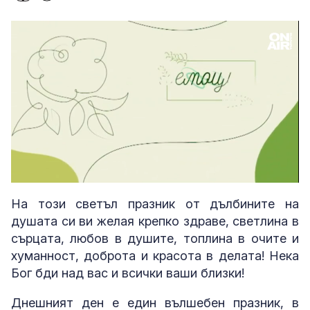
Loaded
:
Unmute
2.61%
На този светъл празник от дълбините на
душата си ви желая крепко здраве, светлина в
сърцата, любов в душите, топлина в очите и
хуманност, доброта и красота в делата! Нека
Бог бди над вас и всички ваши близки!
Днешният ден е един вълшебен празник, в