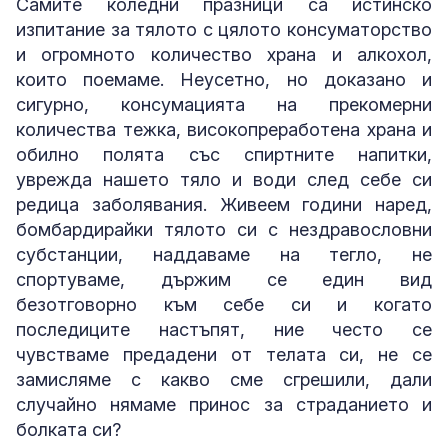
Самите коледни празници са истинско
изпитание за тялото с цялото консуматорство
и огромното количество храна и алкохол,
които поемаме. Неусетно, но доказано и
сигурно, консумацията на прекомерни
количества тежка, високопреработена храна и
обилно полята със спиртните напитки,
уврежда нашето тяло и води след себе си
редица заболявания. Живеем години наред,
бомбардирайки тялото си с нездравословни
субстанции, наддаваме на тегло, не
спортуваме, държим се един вид
безотговорно към себе си и когато
последиците настъпят, ние често се
чувстваме предадени от телата си, не се
замисляме с какво сме сгрешили, дали
случайно нямаме принос за страданието и
болката си?