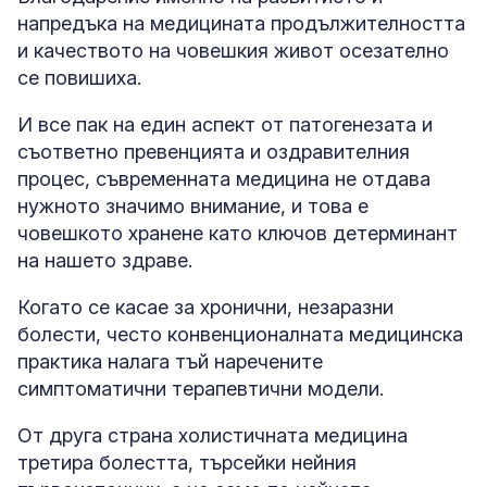
напредъка на медицината продължителността
и качеството на човешкия живот осезателно
се повишиха.
И все пак на един аспект от патогенезата и
съответно превенцията и оздравителния
процес, съвременната медицина не отдава
нужното значимо внимание, и това е
човешкото хранене като ключов детерминант
на нашето здраве.
Когато се касае за хронични, незаразни
болести, често конвенционалната медицинска
практика налага тъй наречените
симптоматични терапевтични модели.
От друга страна холистичната медицина
третира болестта, търсейки нейния