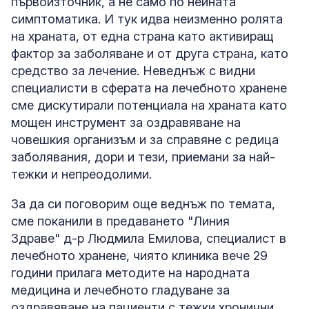
първоизточник, а не само по нейната
симптоматика. И тук идва неизменно ролята
на храната, от една страна като активиращ
фактор за заболяване и от друга страна, като
средство за лечение. Неведнъж с видни
специалисти в сферата на лечебното хранене
сме дискутирали потенциала на храната като
мощен инструмент за оздравяване на
човешкия организъм и за справяне с редица
заболявания, дори и тези, приемани за най-
тежки и непреодолими.
За да си поговорим още веднъж по темата,
сме поканили в предаването "Линия
Здраве" д-р Людмила Емилова, специалист в
лечебното хранене, чиято клиника вече 29
години прилага методите на народната
медицина и лечебното гладуване за
оздравяване на пациенти с тежки хронични