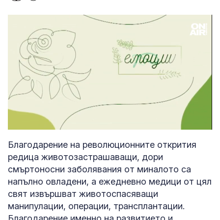
Loaded
:
Unmute
3.02%
Благодарение на революционните открития
редица животозастрашаващи, дори
смъртоносни заболявания от миналото са
напълно овладени, а ежедневно медици от цял
свят извършват животоспасяващи
манипулации, операции, трансплантации.
Благодарение именно на развитието и