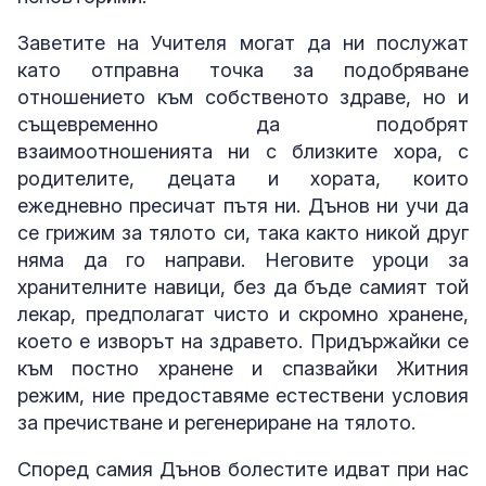
Заветите на Учителя могат да ни послужат
като отправна точка за подобряване
отношението към собственото здраве, но и
същевременно да подобрят
взаимоотношенията ни с близките хора, с
родителите, децата и хората, които
ежедневно пресичат пътя ни. Дънов ни учи да
се грижим за тялото си, така както никой друг
няма да го направи. Неговите уроци за
хранителните навици, без да бъде самият той
лекар, предполагат чисто и скромно хранене,
което е изворът на здравето. Придържайки се
към постно хранене и спазвайки Житния
режим, ние предоставяме естествени условия
за пречистване и регенериране на тялото.
Според самия Дънов болестите идват при нас