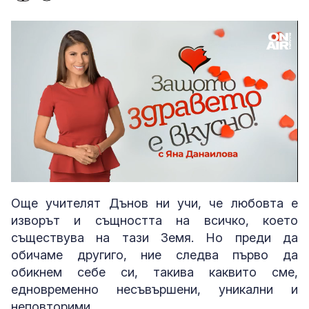
Loaded
:
Unmute
3.11%
Още учителят Дънов ни учи, че любовта е
изворът и същността на всичко, което
съществува на тази Земя. Но преди да
обичаме другиго, ние следва първо да
обикнем себе си, такива каквито сме,
едновременно несъвършени, уникални и
неповторими.