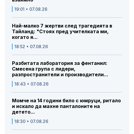
19:01 • 07.08.26
Най-малко 7 жертви след трагедията в
Тайланд: "Стоях пред учителката ми,
когато я...
18:52 • 07.08.26
Разбитата лаборатория за фентанил:
Смесена група с лидери,
разпространители и производители...
18:43 • 07.08.26
Момче на 14 години било с юмруци, ритало
и искало да махне панталоните на
детето...
18:30 • 07.08.26