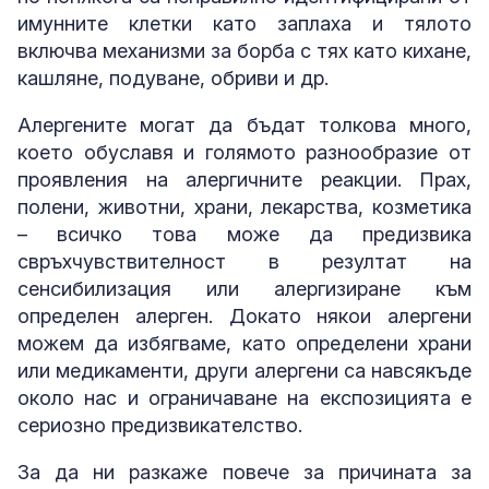
имунните клетки като заплаха и тялото
включва механизми за борба с тях като кихане,
кашляне, подуване, обриви и др.
Алергените могат да бъдат толкова много,
което обуславя и голямото разнообразие от
проявления на алергичните реакции. Прах,
полени, животни, храни, лекарства, козметика
– всичко това може да предизвика
свръхчувствителност в резултат на
сенсибилизация или алергизиране към
определен алерген. Докато някои алергени
можем да избягваме, като определени храни
или медикаменти, други алергени са навсякъде
около нас и ограничаване на експозицията е
сериозно предизвикателство.
За да ни разкаже повече за причината за