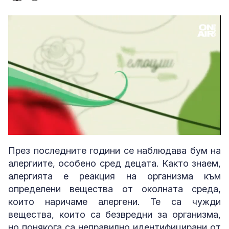
Loaded
:
Unmute
3.78%
През последните години се наблюдава бум на
алергиите, особено сред децата. Както знаем,
алергията е реакция на организма към
определени вещества от околната среда,
които наричаме алергени. Те са чужди
вещества, които са безвредни за организма,
но понякога са неправилно идентифицирани от