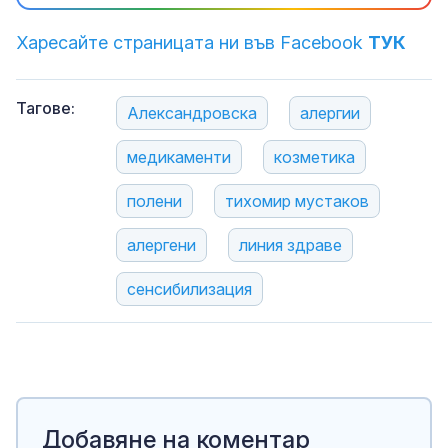
Харесайте страницата ни във Facebook
ТУК
Тагове:
Александровска
алергии
медикаменти
козметика
полени
тихомир мустаков
алергени
линия здраве
сенсибилизация
Добавяне на коментар