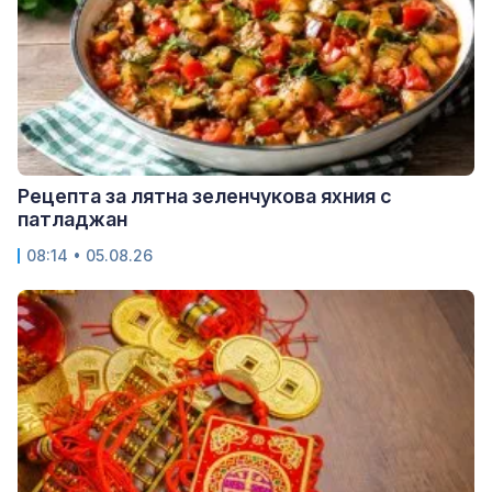
Рецепта за лятна зеленчукова яхния с
патладжан
08:14 • 05.08.26