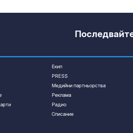
Последвайте 
Екип
PRESS
Медийни партньорства
е
Реклама
дарти
Радио
Списание