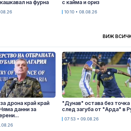
 кашкавал на фурна
с кайма и ориз
.08.26
10:10 • 08.08.26
ВИЖ ВСИЧ
за дрона край край
"Дунав" остава без точка
Няма данни за
след загуба от "Арда" в Р
рени...
07:53 • 09.08.26
.08.26