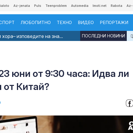
ialoto
Az-jenata
Puls
Teenproblem
Automedia
Imoti.net
Rabota
Az-
СПОРТ
ЛЮБОПИТНО
ТЕХНО
ВИДЕО
РЕПОРТАЖИ
хора– изповедите на зна...
ПОСЛЕДНИ НОВИНИ
23 юни от 9:30 часа: Идва ли
и от Китай?
а