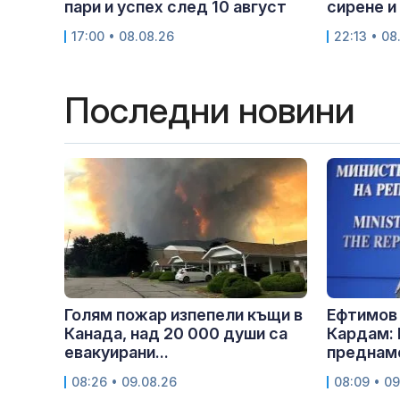
пари и успех след 10 август
сирене и
17:00 • 08.08.26
22:13 • 08
Последни новини
Голям пожар изпепели къщи в
Ефтимов 
Канада, над 20 000 души са
Кардам: 
евакуирани...
преднаме
08:26 • 09.08.26
08:09 • 09