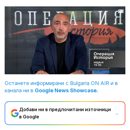
Loaded
:
Unmute
100.00%
Останете информирани с Bulgaria ON AIR и в
канала ни в
Google News Showcase.
Добави ни в предпочитани източници
→
в Google